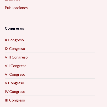
De la grieta a las brechas. Pistas para estudiar
Publicaciones
las desigualdades en nuestras sociedades
contemporáneas, 4:00 pm
La intervención y el trabajo con poblaciones en
Congresos
contextos de exclusión, pandemia y encierro:
X Congreso
sexoservidoras; en situación de calle; privadas
de la libertad, 5:00 pm
IX Congreso
VIII Congreso
Emociones y activismo feminista, 5:00 pm
VII Congreso
Salud, ambiente, política y sociedad, 5:00 pm
VI Congreso
V Congreso
La función del derecho en un sistema patriarcal,
5:00 pm
IV Congreso
III Congreso
Educación y Tecnología ¿Una dupla posible?,