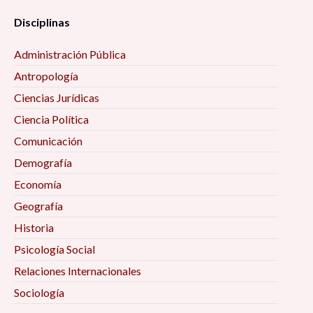
expansión, 6:00 pm
Disciplinas
Diagnóstico comunitario participativo como
Administración Pública
recurso para la investigación social, 6:00 pm
Antropología
Ciencias Jurídicas
Intersticios Sociales no. 24 (septiembre 2022-
Ciencia Política
febrero 2023), 6:30 pm
Comunicación
La música de banda sinaloense: rasgos
Demografía
socioeconómicos y el boom en el entorno
Economía
digital, 7:00 pm
Geografía
Historia
Psicología Social
Relaciones Internacionales
Sociología