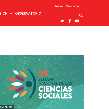
Inicio
Contacto
SIÓN
OBSERVATORIO
Asociaciones
udios
profesionales
onales
Grupos de
Reconoce
arrollo
trabajo
ar
La UDUALC
rcultural
os
A La
Redes
Universidad
cación
temáticas
De México
odología
Laboratorios
tico
En Su 475
as ciencias
Aniversario
nacionales
ales
Entidades
afines
d pública
ajo social
ismo
EVENTOS