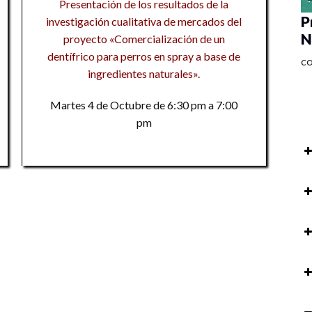
Presentación de los resultados de la
P
investigación cualitativa de mercados del
N
proyecto «Comercialización de un
dentífrico para perros en spray a base de
C
ingredientes naturales».
Martes 4 de Octubre de 6:30 pm a 7:00
pm
Ex
I
8v
M
En
Na
M
M
9
8v
9
M
En