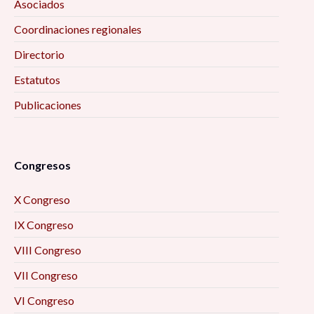
Asociados
Coordinaciones regionales
El legado de Pierre Bourdieu, a 20 años de su
partida, 4:00 pm
Directorio
Estatutos
De la grieta a las brechas. Pistas para estudiar
Publicaciones
las desigualdades en nuestras sociedades
contemporáneas, 4:00 pm
La intervención y el trabajo con poblaciones en
Congresos
contextos de exclusión, pandemia y encierro:
X Congreso
sexoservidoras; en situación de calle; privadas
de la libertad, 5:00 pm
IX Congreso
VIII Congreso
Emociones y activismo feminista, 5:00 pm
VII Congreso
Salud, ambiente, política y sociedad, 5:00 pm
VI Congreso