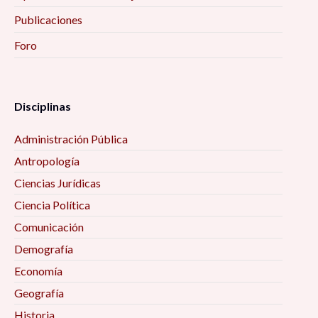
Publicaciones
La función social de las Ciencias sociales, 6:00
pm
Foro
El Movimiento Olímpico: crecimiento y
expansión, 6:00 pm
Disciplinas
Diagnóstico comunitario participativo como
Administración Pública
recurso para la investigación social, 6:00 pm
Antropología
Ciencias Jurídicas
Intersticios Sociales no. 24 (septiembre 2022-
Ciencia Política
febrero 2023), 6:30 pm
Comunicación
La música de banda sinaloense: rasgos
Demografía
socioeconómicos y el boom en el entorno
Economía
digital, 7:00 pm
Geografía
Historia