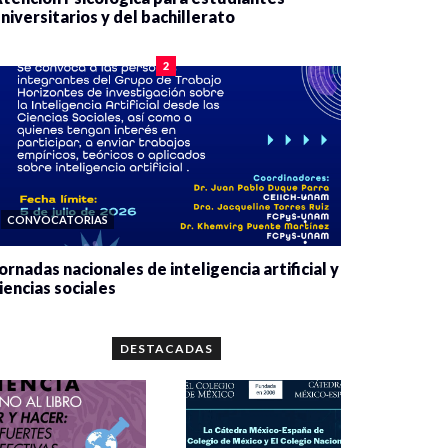
niversitarios y del bachillerato
0 veces compartido
2084 vistas
2
CONVOCATORIAS
ornadas nacionales de inteligencia artificial y
iencias sociales
0 veces compartido
5666 vistas
DESTACADAS