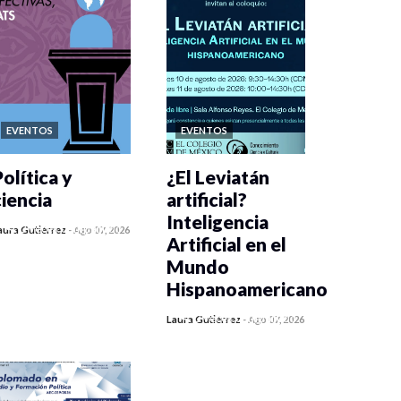
EVENTOS
EVENTOS
olítica y
¿El Leviatán
ciencia
artificial?
Inteligencia
0 veces compartido
aura Gutiérrez
-
Ago 07, 2026
Artificial en el
218 vistas
Mundo
Hispanoamericano
0 veces compartido
Laura Gutiérrez
-
Ago 07, 2026
241 vistas