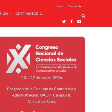
Inicio
Contacto
SIÓN
OBSERVATORIO
Asociaciones
udios
profesionales
onales
Grupos de
Reconoce
arrollo
trabajo
ar
La UDUALC
rcultural
os
A La
Redes
Universidad
cación
temáticas
De México
odología
Laboratorios
tico
En Su 475
as ciencias
Aniversario
nacionales
ales
Entidades
afines
d pública
23 al 27 de marzo, 2026
ajo social
ismo
Posgrado de la Facultad de Contaduría y
Administración, UACH, Campus II,
Chihuahua, Chih.