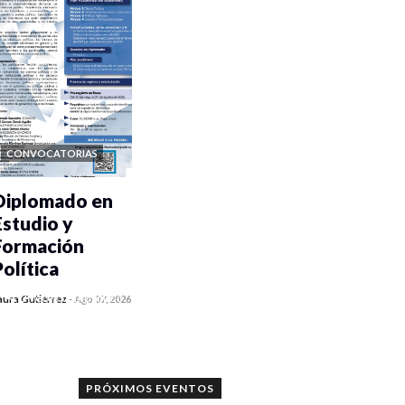
CONVOCATORIAS
Diplomado en
Estudio y
Formación
Política
0 veces compartido
aura Gutiérrez
-
Ago 07, 2026
1005 vistas
PRÓXIMOS EVENTOS