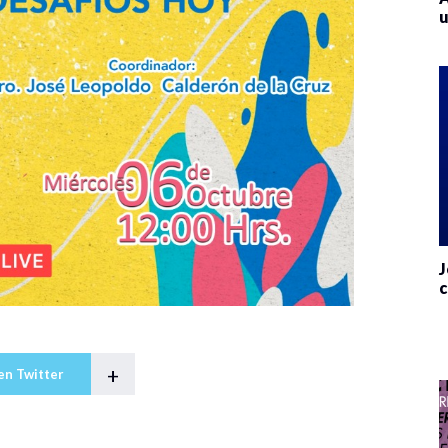
u
J
c
+
en Twitter