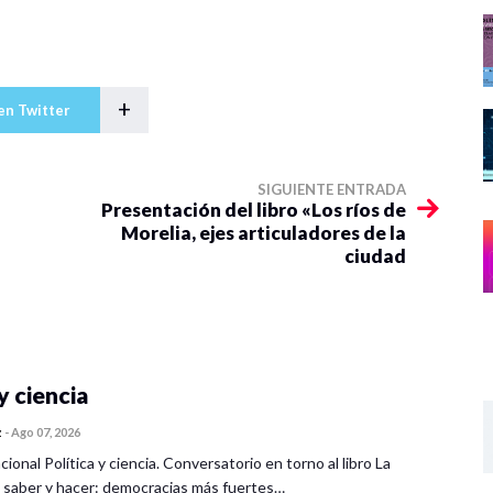
+
en Twitter
SIGUIENTE ENTRADA
Presentación del libro «Los ríos de
Morelia, ejes articuladores de la
ciudad
y ciencia
z
-
Ago 07, 2026
cional Política y ciencia. Conversatorio en torno al libro La
 saber y hacer: democracias más fuertes…