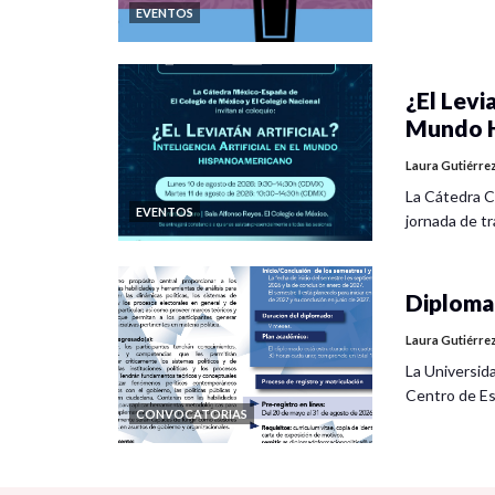
EVENTOS
¿El Levia
Mundo H
Laura Gutiérre
La Cátedra C
EVENTOS
jornada de tra
Diplomad
Laura Gutiérre
La Universid
Centro de Es
CONVOCATORIAS