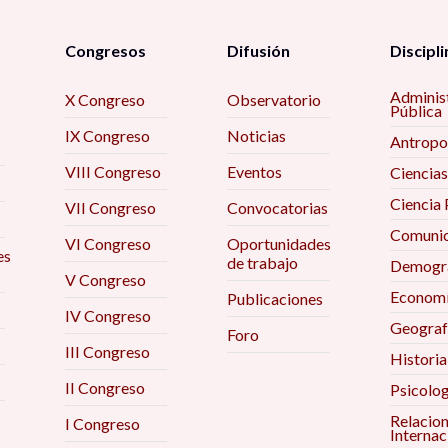
Congresos
Difusión
Discipli
Adminis
X Congreso
Observatorio
Pública
IX Congreso
Noticias
Antropo
VIII Congreso
Eventos
Ciencias
Ciencia 
VII Congreso
Convocatorias
Comunic
VI Congreso
Oportunidades
es
de trabajo
Demogra
V Congreso
Econom
Publicaciones
IV Congreso
Geograf
Foro
III Congreso
Historia
II Congreso
Psicolog
Relacio
I Congreso
Internac