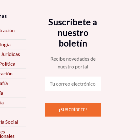
nas
Suscríbete a
tración
nuestro
boletín
logía
 Jurídicas
Recibe novedades de
Política
nuestro portal
ación
fía
ía
ía
ía Social
nes
ionales