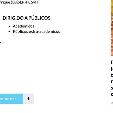
nrique (UASLP-FCSyH)
DIRIGIDO A PÚBLICOS:
Académicos
Públicos extra-académicos
>
l
+
en Twitter
L