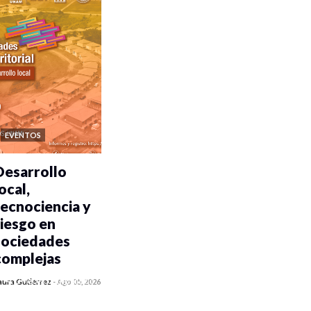
EVENTOS
Desarrollo
ocal,
tecnociencia y
riesgo en
sociedades
complejas
0 veces compartido
aura Gutiérrez
-
Ago 05, 2026
185 vistas