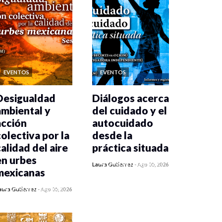
EVENTOS
EVENTOS
Desigualdad
Diálogos acerca
ambiental y
del cuidado y el
acción
autocuidado
colectiva por la
desde la
calidad del aire
práctica situada
en urbes
0 veces compartido
Laura Gutiérrez
-
Ago 05, 2026
mexicanas
199 vistas
0 veces compartido
aura Gutiérrez
-
Ago 05, 2026
202 vistas