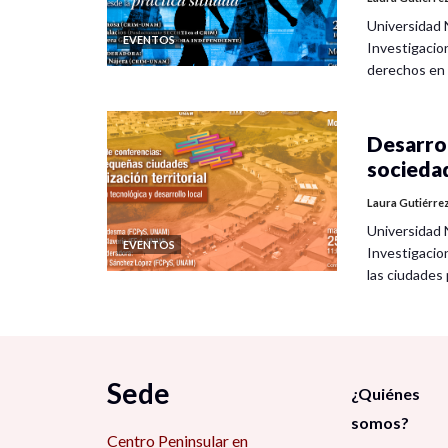
Universidad 
EVENTOS
Investigacio
derechos en
Desarrol
socieda
Laura Gutiérre
Universidad 
EVENTOS
Investigacio
las ciudade
Sede
¿Quiénes
somos?
Centro Peninsular en