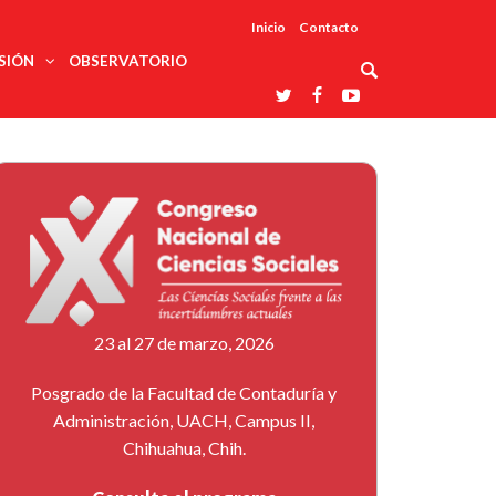
Inicio
Contacto
SIÓN
OBSERVATORIO
Asociaciones
udios
profesionales
onales
Grupos de
Reconoce
arrollo
trabajo
ar
La UDUALC
rcultural
os
A La
Redes
Universidad
cación
temáticas
De México
odología
Laboratorios
tico
En Su 475
as ciencias
Aniversario
nacionales
ales
Entidades
afines
d pública
23 al 27 de marzo, 2026
ajo social
ismo
Posgrado de la Facultad de Contaduría y
Administración, UACH, Campus II,
Chihuahua, Chih.