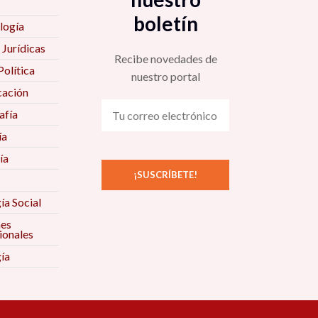
boletín
logía
 Jurídicas
Recibe novedades de
Política
nuestro portal
ación
fía
ía
ía
ía Social
nes
ionales
ía