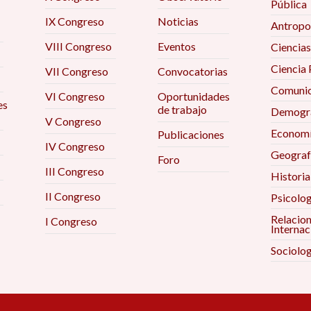
Pública
IX Congreso
Noticias
Antropo
VIII Congreso
Eventos
Ciencias
Ciencia 
VII Congreso
Convocatorias
Comunic
VI Congreso
Oportunidades
es
de trabajo
Demogra
V Congreso
Econom
Publicaciones
IV Congreso
Geograf
Foro
III Congreso
Historia
II Congreso
Psicolog
Relacio
I Congreso
Internac
Sociolog