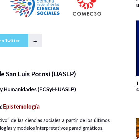
u
+
en Twitter
e San Luis Potosí (UASLP)
J
es y Humanidades (FCSyH-UASLP)
c
a:
Epistemología
ivo" de las ciencias sociales a partir de los últimos
logías y modelos interpretativos paradigmáticos.