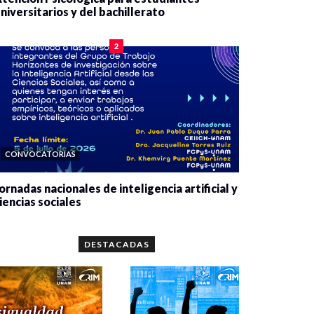
niversitarios y del bachillerato
0 veces compartido
2077 vistas
2
CONVOCATORIAS
ornadas nacionales de inteligencia artificial y
iencias sociales
0 veces compartido
5643 vistas
DESTACADAS