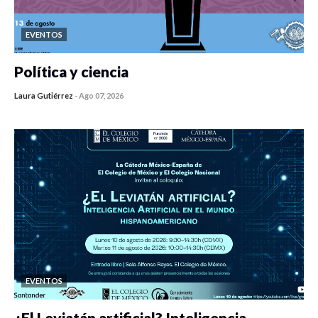
EVENTOS
Política y ciencia
Laura Gutiérrez
-
Ago 07, 2026
0 veces compartido
408 vistas
EVENTOS
¿El Leviatán artificial? Inteligencia