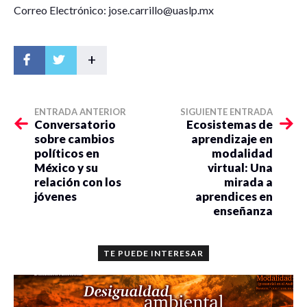
Correo Electrónico: jose.carrillo@uaslp.mx
+
ENTRADA ANTERIOR
SIGUIENTE ENTRADA
Conversatorio
Ecosistemas de
sobre cambios
aprendizaje en
políticos en
modalidad
México y su
virtual: Una
relación con los
mirada a
jóvenes
aprendices en
enseñanza
TE PUEDE INTERESAR