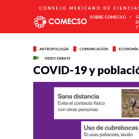
CONSEJO MEXICANO DE CIENCIA
G
SOBRE COMECSO
D
T
Afiliación
Asociados
ANTROPOLOGÍA
COMUNICACIÓN
ECONOMÍA
Directorio
VIDEO-DEBATE
Estatutos
COVID-19 y població
Fundadores
Publicaciones
Comité Editorial
Boletín