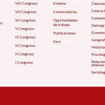
VIII Congreso
Eventos
Ciencias
Ciencia 
VII Congreso
Convocatorias
Comunic
VI Congreso
Oportunidades
es
de trabajo
Demogra
V Congreso
Econom
Publicaciones
IV Congreso
Geograf
Foro
III Congreso
Historia
II Congreso
Psicolog
Relacio
I Congreso
Internac
Sociolog