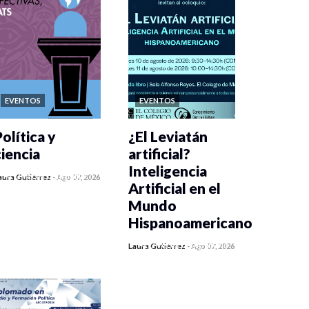
EVENTOS
EVENTOS
olítica y
¿El Leviatán
ciencia
artificial?
Inteligencia
0 veces compartido
aura Gutiérrez
-
Ago 07, 2026
Artificial en el
141 vistas
Mundo
Hispanoamericano
0 veces compartido
Laura Gutiérrez
-
Ago 07, 2026
164 vistas