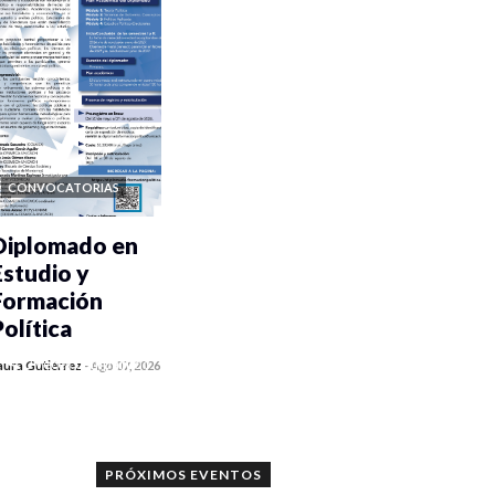
CONVOCATORIAS
Diplomado en
Estudio y
Formación
Política
0 veces compartido
aura Gutiérrez
-
Ago 07, 2026
928 vistas
PRÓXIMOS EVENTOS