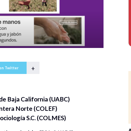
+
en Twitter
e Baja California (UABC)
rontera Norte (COLEF)
ociología S.C. (COLMES)
A