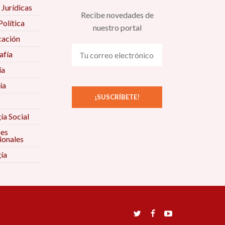
 Jurídicas
Recibe novedades de
Política
nuestro portal
ación
fía
ía
ía
ía Social
nes
ionales
ía