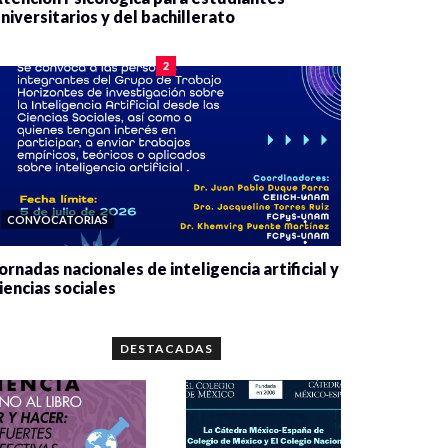
niversitarios y del bachillerato
0 veces compartido
2084 vistas
2
CONVOCATORIAS
ornadas nacionales de inteligencia artificial y
iencias sociales
0 veces compartido
5666 vistas
DESTACADAS