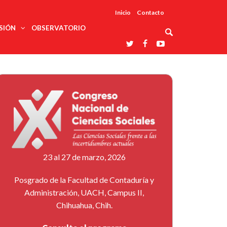
Inicio
Contacto
SIÓN
OBSERVATORIO
Asociaciones
udios
profesionales
onales
Grupos de
Reconoce
arrollo
trabajo
ar
La UDUALC
rcultural
os
A La
Redes
Universidad
cación
temáticas
De México
odología
Laboratorios
tico
En Su 475
as ciencias
Aniversario
nacionales
ales
Entidades
afines
d pública
23 al 27 de marzo, 2026
ajo social
ismo
Posgrado de la Facultad de Contaduría y
Administración, UACH, Campus II,
Chihuahua, Chih.