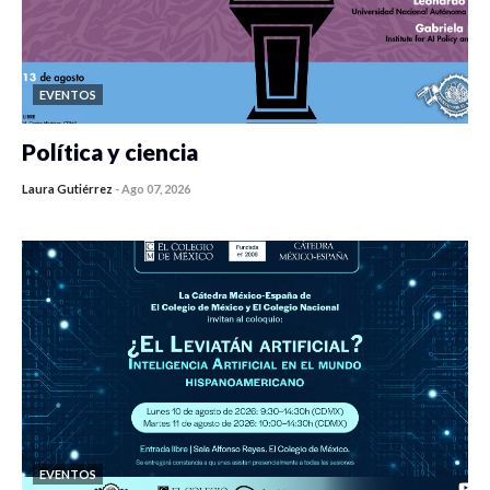
EVENTOS
Política y ciencia
Laura Gutiérrez
-
Ago 07, 2026
0 veces compartido
427 vistas
EVENTOS