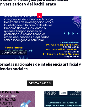
niversitarios y del bachillerato
0 veces compartido
2084 vistas
2
CONVOCATORIAS
ornadas nacionales de inteligencia artificial y
iencias sociales
0 veces compartido
5667 vistas
DESTACADAS