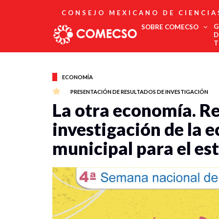
CONSEJO MEXICANO DE CIENCIA
G
SOBRE COMECSO
D
T
Afiliación
Asociados
ECONOMÍA
Directorio
PRESENTACIÓN DE RESULTADOS DE INVESTIGACIÓN
Estatutos
La otra economía. R
Fundadores
Publicaciones
investigación de la 
Comité Editorial
municipal para el es
Boletín