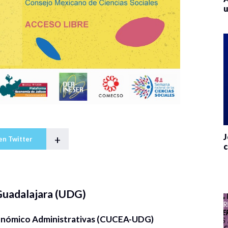
u
J
+
en Twitter
c
Guadalajara (UDG)
conómico Administrativas (CUCEA-UDG)