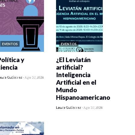
EVENTOS
EVENTOS
olítica y
¿El Leviatán
ciencia
artificial?
Inteligencia
0 veces compartido
aura Gutiérrez
-
Ago 07, 2026
Artificial en el
406 vistas
Mundo
Hispanoamericano
0 veces compartido
Laura Gutiérrez
-
Ago 07, 2026
420 vistas