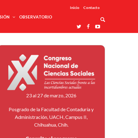
Inicio
Contacto
SIÓN
OBSERVATORIO
Asociaciones
udios
profesionales
onales
Grupos de
Reconoce
arrollo
trabajo
ar
La UDUALC
rcultural
os
A La
Redes
Universidad
cación
temáticas
De México
odología
Laboratorios
tico
En Su 475
as ciencias
Aniversario
nacionales
ales
Entidades
afines
d pública
23 al 27 de marzo, 2026
ajo social
ismo
Posgrado de la Facultad de Contaduría y
Administración, UACH, Campus II,
Chihuahua, Chih.