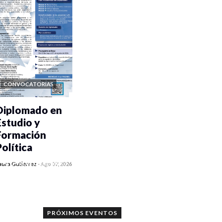
CONVOCATORIAS
Diplomado en
Estudio y
Formación
Política
0 veces compartido
aura Gutiérrez
-
Ago 07, 2026
1173 vistas
PRÓXIMOS EVENTOS