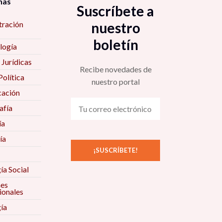
nas
Suscríbete a
tración
nuestro
boletín
logía
 Jurídicas
Recibe novedades de
Política
nuestro portal
ación
fía
ía
ía
ía Social
nes
ionales
ía