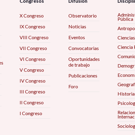
Congresos
Difusión
Discipli
Adminis
X Congreso
Observatorio
Pública
IX Congreso
Noticias
Antropo
VIII Congreso
Eventos
Ciencias
Ciencia 
VII Congreso
Convocatorias
Comunic
VI Congreso
Oportunidades
es
de trabajo
Demogra
V Congreso
Econom
Publicaciones
IV Congreso
Geograf
Foro
III Congreso
Historia
II Congreso
Psicolog
Relacio
I Congreso
Internac
Sociolog