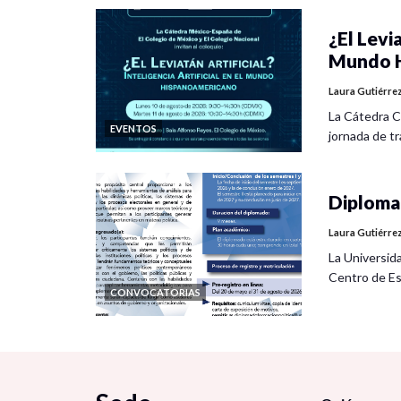
¿El Levia
Mundo H
Laura Gutiérre
La Cátedra C
EVENTOS
jornada de tra
Diplomad
Laura Gutiérre
La Universid
Centro de Es
CONVOCATORIAS