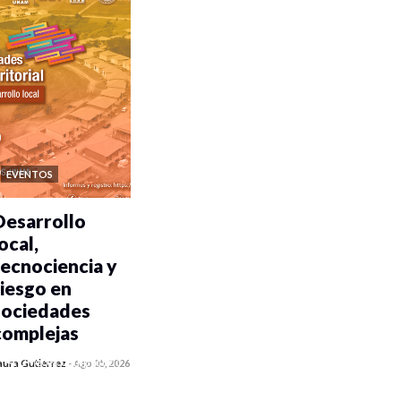
EVENTOS
Desarrollo
ocal,
tecnociencia y
riesgo en
sociedades
complejas
0 veces compartido
aura Gutiérrez
-
Ago 05, 2026
351 vistas