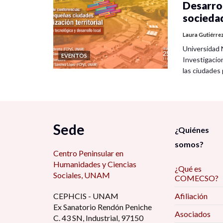
Desarrol
socieda
Laura Gutiérre
Universidad 
EVENTOS
Investigacio
las ciudade
Sede
¿Quiénes
somos?
Centro Peninsular en
Humanidades y Ciencias
¿Qué es
Sociales, UNAM
COMECSO?
CEPHCIS - UNAM
Afiliación
Ex Sanatorio Rendón Peniche
Asociados
C. 43 SN, Industrial, 97150