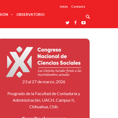
Inicio
Contacto
SIÓN
OBSERVATORIO
Asociaciones
udios
profesionales
onales
Grupos de
Reconoce
arrollo
trabajo
ar
La UDUALC
rcultural
os
A La
Redes
Universidad
cación
temáticas
De México
odología
Laboratorios
tico
En Su 475
as ciencias
Aniversario
nacionales
ales
Entidades
afines
d pública
23 al 27 de marzo, 2026
ajo social
ismo
Posgrado de la Facultad de Contaduría y
Administración, UACH, Campus II,
Chihuahua, Chih.