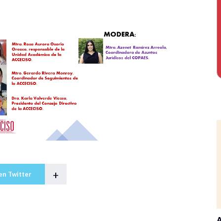
+
en Twitter
A