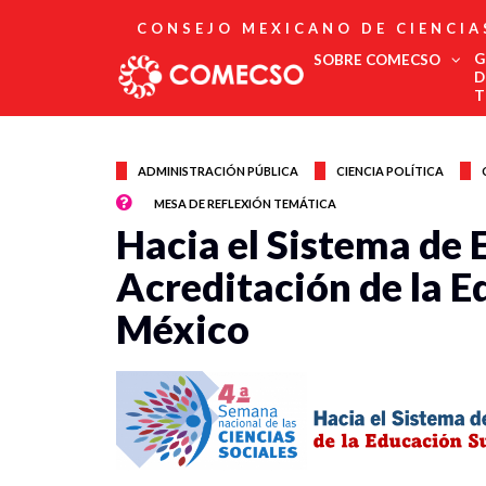
CONSEJO MEXICANO DE CIENCIA
G
SOBRE COMECSO
D
T
Afiliación
Asociados
ADMINISTRACIÓN PÚBLICA
CIENCIA POLÍTICA
Directorio
MESA DE REFLEXIÓN TEMÁTICA
Estatutos
Hacia el Sistema de 
Fundadores
Publicaciones
Acreditación de la E
Comité Editorial
México
Boletín