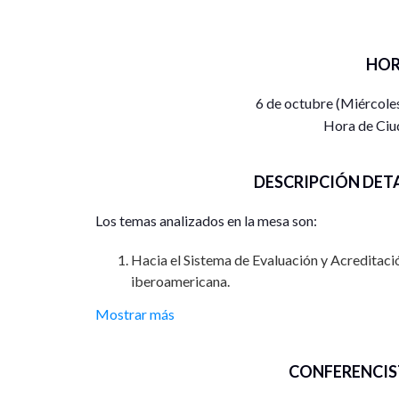
HOR
6 de octubre (Miércole
Hora de Ciu
DESCRIPCIÓN DET
Los temas analizados en la mesa son:
Hacia el Sistema de Evaluación y Acreditaci
iberoamericana.
Mostrar más
Internacionalización solidaria desde los pr
Comunicación.
CONFERENCIS
El contexto de la evaluación y la responsabi