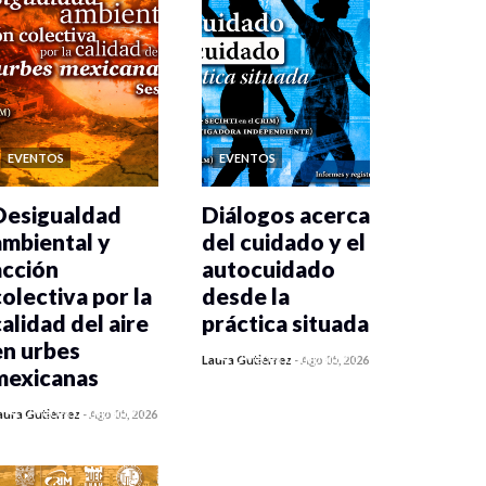
EVENTOS
EVENTOS
Desigualdad
Diálogos acerca
ambiental y
del cuidado y el
acción
autocuidado
colectiva por la
desde la
calidad del aire
práctica situada
en urbes
0 veces compartido
Laura Gutiérrez
-
Ago 05, 2026
mexicanas
406 vistas
0 veces compartido
aura Gutiérrez
-
Ago 05, 2026
409 vistas