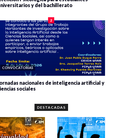
niversitarios y del bachillerato
0 veces compartido
2078 vistas
2
CONVOCATORIAS
ornadas nacionales de inteligencia artificial y
iencias sociales
0 veces compartido
5657 vistas
DESTACADAS