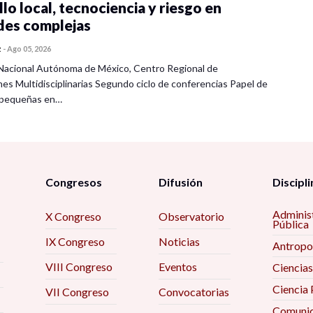
lo local, tecnociencia y riesgo en
des complejas
z
-
Ago 05, 2026
Nacional Autónoma de México, Centro Regional de
nes Multidisciplinarias Segundo ciclo de conferencias Papel de
s pequeñas en…
Congresos
Difusión
Discipli
Adminis
X Congreso
Observatorio
Pública
IX Congreso
Noticias
Antropo
VIII Congreso
Eventos
Ciencias
Ciencia 
VII Congreso
Convocatorias
Comunic