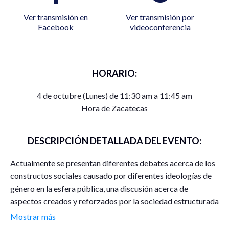
Ver transmisión en
Ver transmisión por
Facebook
videoconferencia
HORARIO:
4 de octubre (Lunes) de 11:30 am a 11:45 am
Hora de Zacatecas
DESCRIPCIÓN DETALLADA DEL EVENTO:
Actualmente se presentan diferentes debates acerca de los
constructos sociales causado por diferentes ideologías de
género en la esfera pública, una discusión acerca de
aspectos creados y reforzados por la sociedad estructurada
en el sistema patriarcal. Las expresiones de género así como
Mostrar más
de la diversidad sexual podrían opacar y minimizar los