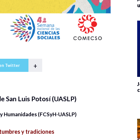
u
+
en Twitter
J
c
e San Luis Potosí (UASLP)
es y Humanidades (FCSyH-UASLP)
umbres y tradiciones