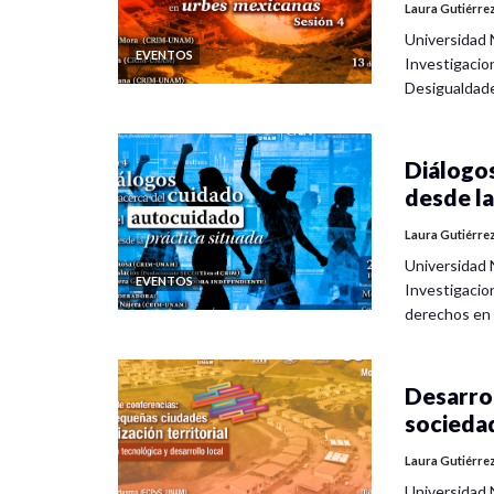
Laura Gutiérre
Universidad 
EVENTOS
Investigacio
Desigualdad
Diálogos
desde la
Laura Gutiérre
Universidad 
EVENTOS
Investigacio
derechos en
Desarrol
socieda
Laura Gutiérre
Universidad 