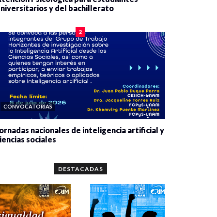
niversitarios y del bachillerato
0 veces compartido
2078 vistas
2
CONVOCATORIAS
ornadas nacionales de inteligencia artificial y
iencias sociales
0 veces compartido
5659 vistas
DESTACADAS