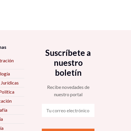
nas
Suscríbete a
tración
nuestro
boletín
logía
 Jurídicas
Recibe novedades de
Política
nuestro portal
ación
fía
ía
ía