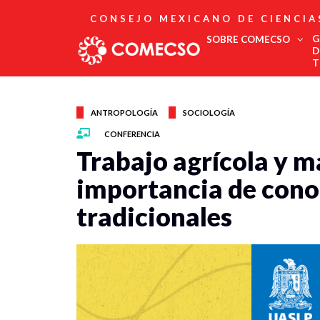
CONSEJO MEXICANO DE CIENCIA
G
SOBRE COMECSO
D
T
Afiliación
Asociados
ANTROPOLOGÍA
SOCIOLOGÍA
Directorio
CONFERENCIA
Estatutos
Trabajo agrícola y m
Fundadores
Publicaciones
importancia de cono
Comité Editorial
tradicionales
Boletín