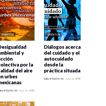
EVENTOS
EVENTOS
Desigualdad
Diálogos acerca
ambiental y
del cuidado y el
acción
autocuidado
colectiva por la
desde la
calidad del aire
práctica situada
en urbes
0 veces compartido
Laura Gutiérrez
-
Ago 05, 2026
mexicanas
412 vistas
0 veces compartido
aura Gutiérrez
-
Ago 05, 2026
415 vistas