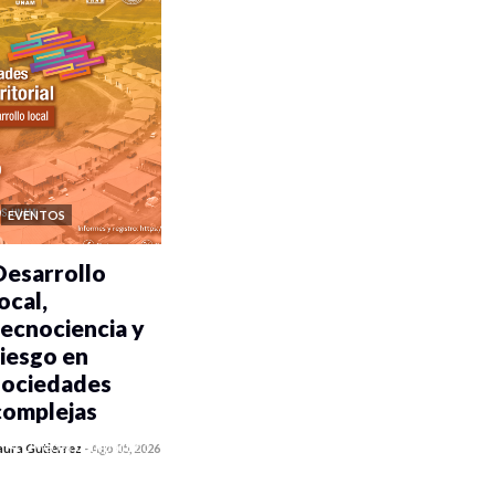
EVENTOS
Desarrollo
ocal,
tecnociencia y
riesgo en
sociedades
complejas
0 veces compartido
aura Gutiérrez
-
Ago 05, 2026
356 vistas