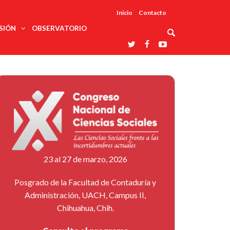
Inicio
Contacto
SIÓN
OBSERVATORIO
Asociaciones
udios
profesionales
onales
Grupos de
Reconoce
arrollo
trabajo
ar
La UDUALC
rcultural
os
A La
Redes
Universidad
cación
temáticas
De México
odología
Laboratorios
tico
En Su 475
as ciencias
Aniversario
nacionales
ales
Entidades
afines
d pública
23 al 27 de marzo, 2026
ajo social
ismo
Posgrado de la Facultad de Contaduría y
Administración, UACH, Campus II,
Chihuahua, Chih.