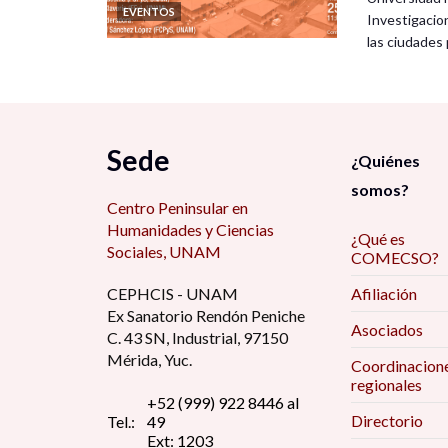
EVENTOS
Investigacio
las ciudade
Sede
¿Quiénes
somos?
Centro Peninsular en
Humanidades y Ciencias
¿Qué es
Sociales, UNAM
COMECSO?
CEPHCIS - UNAM
Afiliación
Ex Sanatorio Rendón Peniche
Asociados
C. 43 SN, Industrial, 97150
Mérida, Yuc.
Coordinacion
regionales
+52 (999) 922 8446 al
Directorio
Tel.:
49
Ext: 1203