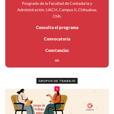
Posgrado de la Facultad de Contaduría y
Administración, UACH, Campus II, Chihuahua,
Chih.
Consulta el programa
Convocatoria
Constancias
GRUPOS DE TRABAJO
1