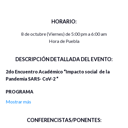
HORARIO:
8 de octubre (Viernes) de 5:00 pm a 6:00 am
Hora de Puebla
DESCRIPCIÓN DETALLADA DEL EVENTO:
2do Encuentro Académico “Impacto social de la
Pandemia SARS- CoV-2 “
PROGRAMA
Mostrar más
10:00 a.m
Bienvenida
Dr. Francisco José Rodríguez Escobedo
,
Director
del
CONFERENCISTAS/PONENTES:
Instituto de Ciencias de Gobierno y