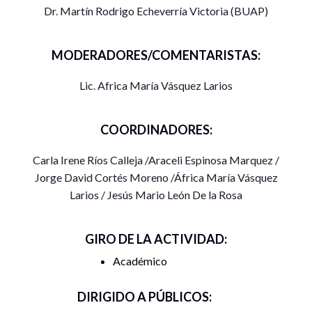
Desarrollo
Estratégico
(ICGDE)
Dr. Martín Rodrigo Echeverría Victoria (BUAP)
10:15 a.m Conferencia Plenaria
MODERADORES/COMENTARISTAS:
Artes y Espacio Público Pos-covid
Lic. Africa María Vásquez Larios
Carlos Mauricio Galeano,
Subdirector de Equipamientos
Culturales, Instituto Distrital de la Artes Bogotá, Colombia.
COORDINADORES:
Moderador: Mtra. Carla Irene Ríos Calleja
Carla Irene Ríos Calleja /Araceli Espinosa Marquez /
Jorge David Cortés Moreno /África María Vásquez
12:00 p.m
Mesa de Reflexión 1:
Covid y Desarrollo
Larios / Jesús Mario León De la Rosa
-Desarrollo Regional, Capital Social y Covid-19. Lecciones
de los Casos de México y los Estados Unidos en Julio de
GIRO DE LA ACTIVIDAD:
2020,
Dr. Mario Miguel Carrillo Huerta
Académico
-México en la Pandemia COVID-19, Dr.
Francisco Manuel
DIRIGIDO A PÚBLICOS:
Gutiérrez Ochoa