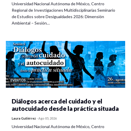
Universidad Nacional Autónoma de México, Centro
Juárez Rodríguez
Regional de Investigaciones Multidisciplinarias Seminario
de Estudios sobre Desigualdades 2026: Dimensión
– El Hotel Taselotzin ante el covid-19: resistencia desde las
Ambiental – Sesión…
alianzas entre mujeres, Masehual, Lic.
Grecia Argel
Camacho Domínguez
-Consumo mediático y confianza de ciudadanos mexicanos
ante la dicotomía de la movilidad igualadora de
oportunidades en tiempos de Covid-19; Mtro.
José
Fernando Treviño Martínez
EVENTOS
– Desempeño gubernamental y opinión pública ante la
contingencia de COVID-19 en México; Lic.
Mario Alberto
Ricciardi
Diálogos acerca del cuidado y el
autocuidado desde la práctica situada
Moderador: Dr. Jorge David Cortés Moreno
Laura Gutiérrez
-
Ago 05, 2026
19:00 p.m
Clausura del Evento,
Dr. Mario Miguel
Universidad Nacional Autónoma de México, Centro
Carrillo Huerta