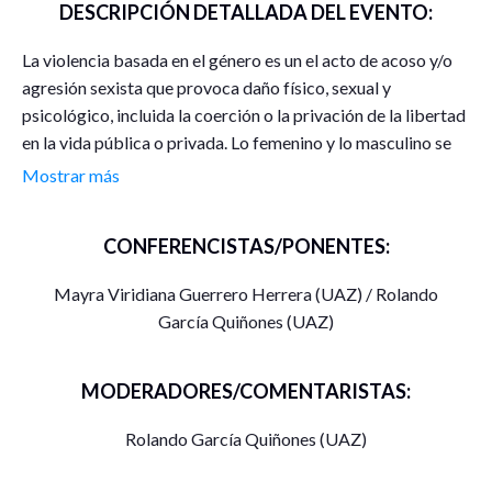
DESCRIPCIÓN DETALLADA DEL EVENTO:
La violencia basada en el género es un el acto de acoso y/o
agresión sexista que provoca daño físico, sexual y
psicológico, incluida la coerción o la privación de la libertad
en la vida pública o privada. Lo femenino y lo masculino se
insertan en la perspectiva de género, en un plano de
Mostrar más
igualdad. La erradicación de la violencia hacia las mujeres ha
sido objeto de atención por la obvia razón de partir de
CONFERENCISTAS/PONENTES:
mayores desventajas sociales a lo largo de la historia. Pero
el maltrato del varón, ha sido poco socializado,
Mayra Viridiana Guerrero Herrera (UAZ) / Rolando
probablemente debido al machismo arraigado, que hace del
García Quiñones (UAZ)
hombre un entre reticente a reconocer cuando es una
víctima de la violencia de género. Al análisis de estas
circunstancias se orienta, justamente, esta comunicación.
MODERADORES/COMENTARISTAS:
Rolando García Quiñones (UAZ)