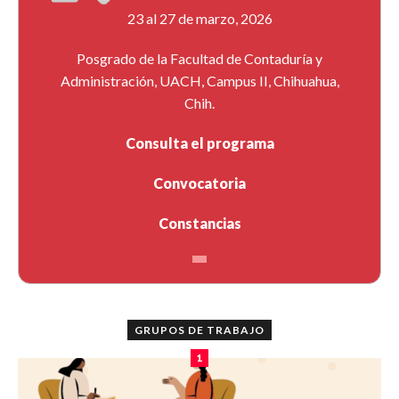
23 al 27 de marzo, 2026
Posgrado de la Facultad de Contaduría y
Administración, UACH, Campus II, Chihuahua,
Chih.
Consulta el programa
Convocatoria
Constancias
GRUPOS DE TRABAJO
1