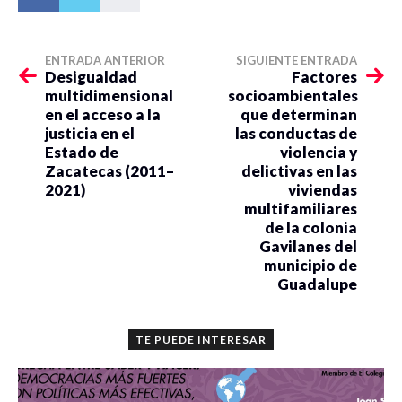
ENTRADA ANTERIOR
SIGUIENTE ENTRADA
Desigualdad
Factores
multidimensional
socioambientales
en el acceso a la
que determinan
justicia en el
las conductas de
Estado de
violencia y
Zacatecas (2011–
delictivas en las
2021)
viviendas
multifamiliares
de la colonia
Gavilanes del
municipio de
Guadalupe
TE PUEDE INTERESAR