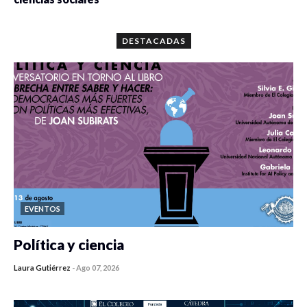
0 veces compartido
5667 vistas
DESTACADAS
EVENTOS
Política y ciencia
Laura Gutiérrez
-
Ago 07, 2026
0 veces compartido
345 vistas