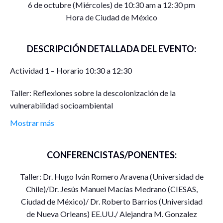
6 de octubre (Miércoles) de 10:30 am a 12:30 pm
Hora de Ciudad de México
DESCRIPCIÓN DETALLADA DEL EVENTO:
Actividad 1 – Horario 10:30 a 12:30
Taller: Reflexiones sobre la descolonización de la
vulnerabilidad socioambiental
Mostrar más
Modera Dra. Frida Güiza
Actividad 2 – Horario 17:30 a 19:30
CONFERENCISTAS/PONENTES:
Presentación de libro:
Taller: Dr. Hugo Iván Romero Aravena (Universidad de
Los ríos de Morelia, ejes articuladores de la ciudad.
Chile)/Dr. Jesús Manuel Macías Medrano (CIESAS,
Procesos históricos y relaciones socioambientales
Ciudad de México)/ Dr. Roberto Barrios (Universidad
de Nueva Orleans) EE.UU./ Alejandra M. Gonzalez
Video Comentarios: Dra. Sandrine Glatron Directrice de