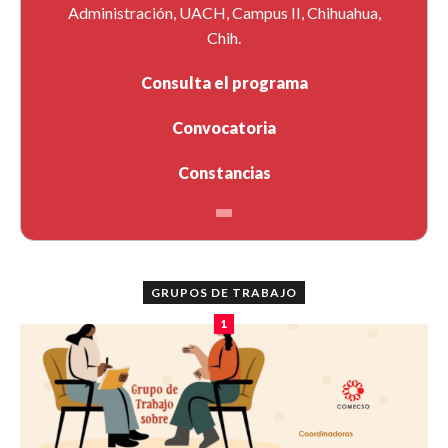
Administración, UACH, Campus II, Chihuahua,
Chih.
Consulta el programa
Convocatoria
Constancias
GRUPOS DE TRABAJO
1