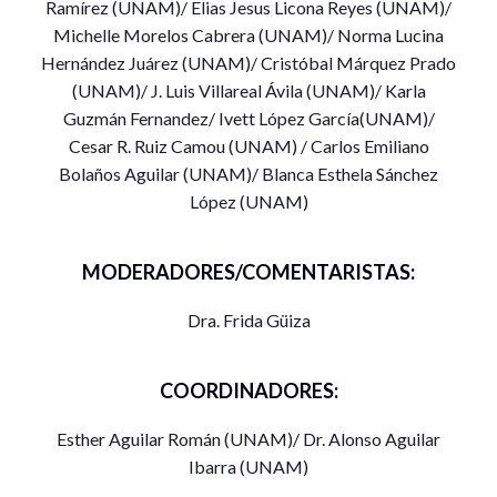
Ramírez (UNAM)/ Elias Jesus Licona Reyes (UNAM)/
Recherche CNRS Directrice de la ZAEU Laboratoire
Michelle Morelos Cabrera (UNAM)/ Norma Lucina
DynamE Université de Strasbourg , Francia/ Dr. Neil Stuart
Hernández Juárez (UNAM)/ Cristóbal Márquez Prado
University of Edinburgh, Escocia, Reino Unido
(UNAM)/ J. Luis Villareal Ávila (UNAM)/ Karla
Guzmán Fernandez/ Ivett López García(UNAM)/
Modera Dra. Frida Güiza
Cesar R. Ruiz Camou (UNAM) / Carlos Emiliano
Bolaños Aguilar (UNAM)/ Blanca Esthela Sánchez
López (UNAM)
MODERADORES/COMENTARISTAS:
Dra. Frida Güiza
COORDINADORES:
Esther Aguilar Román (UNAM)/ Dr. Alonso Aguilar
Ibarra (UNAM)