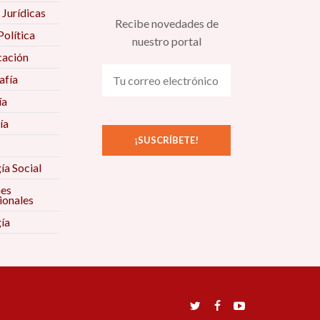
 Jurídicas
Recibe novedades de
Política
nuestro portal
ación
fía
ía
ía
ía Social
nes
ionales
ía