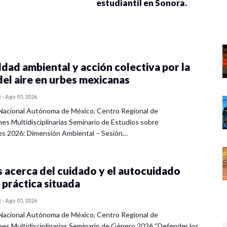
estudiantil en Sonora.
dad ambiental y acción colectiva por la
del aire en urbes mexicanas
z
-
Ago 05, 2026
Nacional Autónoma de México, Centro Regional de
nes Multidisciplinarias Seminario de Estudios sobre
es 2026: Dimensión Ambiental – Sesión…
 acerca del cuidado y el autocuidado
 práctica situada
z
-
Ago 05, 2026
Nacional Autónoma de México, Centro Regional de
nes Multidisciplinarias Seminario de Género 2026 “Defender los