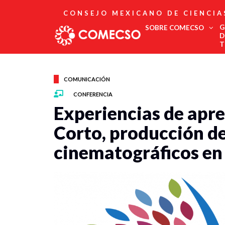
CONSEJO MEXICANO DE CIENCIA
G
SOBRE COMECSO
D
T
Afiliación
Asociados
COMUNICACIÓN
Directorio
CONFERENCIA
Estatutos
Experiencias de apr
Fundadores
Publicaciones
Corto, producción d
Comité Editorial
cinematográficos en 
Boletín