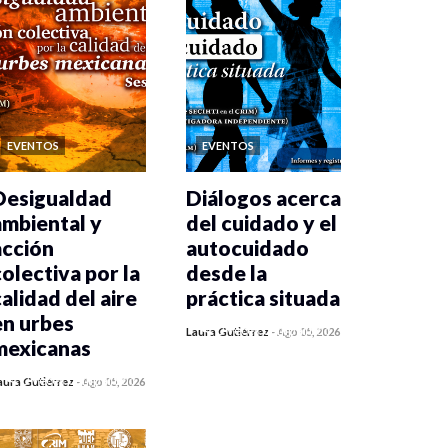
EVENTOS
EVENTOS
Desigualdad
Diálogos acerca
ambiental y
del cuidado y el
acción
autocuidado
colectiva por la
desde la
calidad del aire
práctica situada
en urbes
0 veces compartido
Laura Gutiérrez
-
Ago 05, 2026
mexicanas
419 vistas
0 veces compartido
aura Gutiérrez
-
Ago 05, 2026
425 vistas