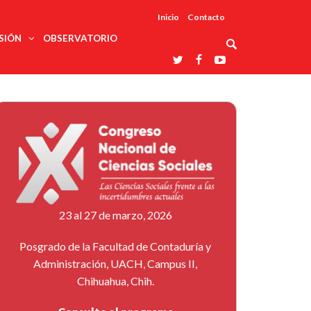
Inicio
Contacto
SIÓN
OBSERVATORIO
Asociaciones
udios
profesionales
onales
Grupos de
Reconoce
arrollo
trabajo
ar
La UDUALC
rcultural
os
A La
Redes
Universidad
cación
temáticas
De México
odología
Laboratorios
tico
En Su 475
as ciencias
Aniversario
nacionales
ales
Entidades
afines
d pública
23 al 27 de marzo, 2026
ajo social
ismo
Posgrado de la Facultad de Contaduría y
Administración, UACH, Campus II,
Chihuahua, Chih.