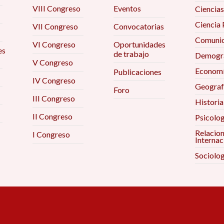
VIII Congreso
Eventos
Ciencias
Ciencia 
VII Congreso
Convocatorias
Comunic
VI Congreso
Oportunidades
es
de trabajo
Demogra
V Congreso
Econom
Publicaciones
IV Congreso
Geograf
Foro
III Congreso
Historia
II Congreso
Psicolog
Relacio
I Congreso
Internac
Sociolog