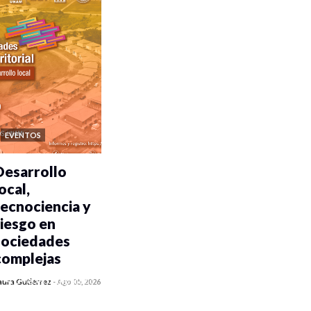
EVENTOS
Desarrollo
ocal,
tecnociencia y
riesgo en
sociedades
complejas
0 veces compartido
aura Gutiérrez
-
Ago 05, 2026
362 vistas