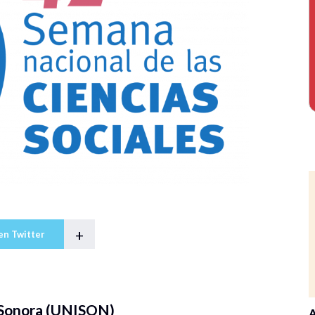
+
en Twitter
 Sonora (UNISON)
A