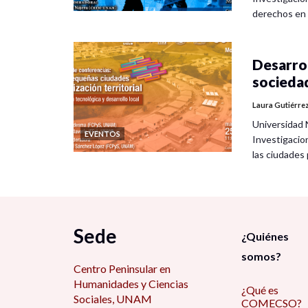
derechos en
Desarrol
socieda
Laura Gutiérre
Universidad 
EVENTOS
Investigacio
las ciudade
Sede
¿Quiénes
somos?
Centro Peninsular en
Humanidades y Ciencias
¿Qué es
Sociales, UNAM
COMECSO?