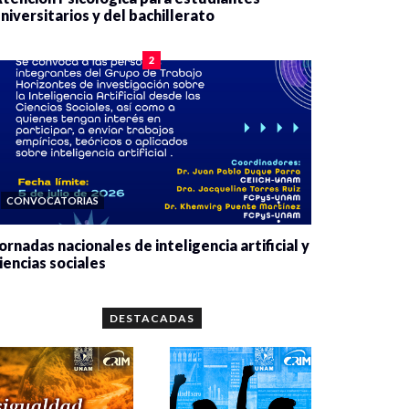
niversitarios y del bachillerato
0 veces compartido
2078 vistas
2
CONVOCATORIAS
ornadas nacionales de inteligencia artificial y
iencias sociales
0 veces compartido
5659 vistas
DESTACADAS