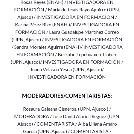
Rosas Reyes (ENAH) / INVESTIGADORA EN
Cabe mencionar que la dinámica radicará en la exposición
FORMACIÓN / María de Jesús Rayo Aguirre (UPN,
de 10 y 15 mín, según sea el caso, por cada alumna, para
Ajusco) / INVESTIGADORA EN FORMACIÓN /
posteriormente pasar a una sección de preguntas por parte
Karina Pérez Rizo (ENAH )/ INVESTIGADORA EN
del público asistente y las alumnas mismas, incluso, por sus
FORMACIÓN / Laura Guadalupe Martínez Correo
propios asesores. Habrá una moderadora que irá dirigiendo
(UPN, Ajusco) / INVESTIGADORA EN FORMACIÓN
la sesión y/o la temática a las participantes. Participarán en
/ Sandra Morales Aguirre (ENAH)/ INVESTIGADORA
el debate estudiantes y académicos.
EN FORMACIÓN / Betzabe Tepehuaxco Tlaixco
Consideramos que el intercambio interinstitucional es muy
(UPN, Ajusco)/ INVESTIGADORA EN FORMACIÓN /
relevante para los avances abiertos en la formación de las
Juana Velasco Yesca (UPN, Ajusco)/
nuevas investigadoras.
INVESTIGADORA EN FORMACIÓN
MODERADORES/COMENTARISTAS:
Rosaura Galeana Cisneros. (UPN, Ajusco ) /
MODERADORA / José David Alarid Dieguez (UPN,
Ajusco) / COMENTARISTA / Alba Liliana Amaro
García (UPN, Ajusco) / COMENTARISTA /