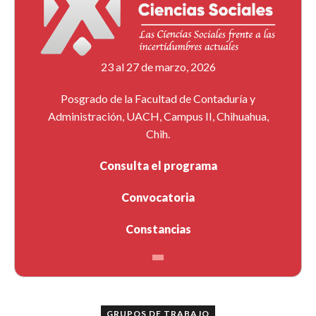
23 al 27 de marzo, 2026
Posgrado de la Facultad de Contaduría y
Administración, UACH, Campus II, Chihuahua,
Chih.
Consulta el programa
Convocatoria
Constancias
GRUPOS DE TRABAJO