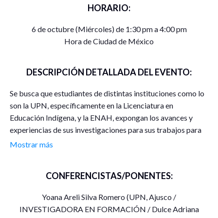
HORARIO:
6 de octubre (Miércoles) de 1:30 pm a 4:00 pm
Hora de Ciudad de México
DESCRIPCIÓN DETALLADA DEL EVENTO:
Se busca que estudiantes de distintas instituciones como lo
son la UPN, específicamente en la Licenciatura en
Educación Indígena, y la ENAH, expongan los avances y
experiencias de sus investigaciones para sus trabajos para
titulación, mismos que ya muestran un avance sustancial.
Mostrar más
El intercambio de sus trabajos y de los distintos
CONFERENCISTAS/PONENTES:
acompañamientos en sus investigaciones, dan la posibilidad
de un aprendizaje más arduo, compartido, así como una
Yoana Areli Silva Romero (UPN, Ajusco /
experiencia mucho más integral en sus procesos formativos.
INVESTIGADORA EN FORMACIÓN / Dulce Adriana