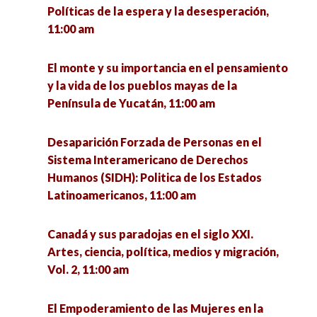
Políticas de la espera y la desesperación,
Juventudes y ruralidades en el México del Siglo
resistencia y denuncia frente a una academia
11:00 am
XXI, 11:30 am
silenciosa, 12:00 pm
El monte y su importancia en el pensamiento
El oficio de Comunicólogo: el futuro hoy., 12:00
¿Por qué el activismo es importante? –
y la vida de los pueblos mayas de la
pm
Donatella della Porta –, 12:00 pm
Península de Yucatán, 11:00 am
¿Cómo y qué se investiga sobre turismo en las
Hospital Pyme. Plataforma de asesoría
Desaparición Forzada de Personas en el
Ciencias Sociales?, 12:00 pm
empresarial Rstudio aplicado a las Ciencias
Sistema Interamericano de Derechos
Sociales, 12:00 pm
Humanos (SIDH): Politica de los Estados
Crisis y reconfiguración del régimen político
Latinoamericanos, 11:00 am
mexicano en el contexto de la 4t., 12:00 pm
Las redes sociales en el ámbito político
electoral, 12:00 pm
Canadá y sus paradojas en el siglo XXI.
Proyectos estudiantiles en Ciencias Sociales en
Artes, ciencia, política, medios y migración,
clave intercultural, 12:00 pm
Fronteras artificiales y amenazas reales del
Vol. 2, 11:00 am
Antropoceno: Impactos y repercusiones de la
COVID-19 en América del norte, 12:00 pm
La Seguridad Nacional en México rumbo a la
El Empoderamiento de las Mujeres en la
segunda mitad del sexenio, 12:00 pm