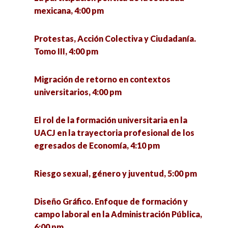
La función social de las Ciencias sociales, 6:00
mexicana, 4:00 pm
pm
Protestas, Acción Colectiva y Ciudadanía.
Políticas de Ciencia, Tecnología e Innovación
Tomo III, 4:00 pm
(PCTI) sobre el estado de Chihuahua, 6:10 pm
Migración de retorno en contextos
Desapariciones Forzadas, una mirada desde el
universitarios, 4:00 pm
cine y la sociología, 6:30 pm
El rol de la formación universitaria en la
Presentación de los resultados de la
UACJ en la trayectoria profesional de los
investigación cualitativa de mercados del
egresados de Economía, 4:10 pm
proyecto «Comercialización de un dentífrico
para perros en spray a base de ingredientes
Riesgo sexual, género y juventud, 5:00 pm
naturales»., 6:30 pm
Diseño Gráfico. Enfoque de formación y
Políticas Educativas y Cultura Política de los
campo laboral en la Administración Pública,
académicos universitarios, 6:30 pm
6:00 pm