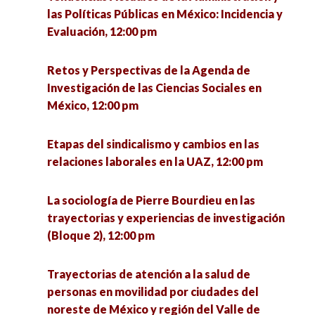
las corporalidades, 3:00 pm
las Políticas Públicas en México: Incidencia y
Trazabilidad ciudadana. Presente y futuro, 2:00
Evaluación, 12:00 pm
pm
Metodologías para el análisis de la gobernanza
local, 3:00 pm
Retos y Perspectivas de la Agenda de
¿Vuelta a la normalidad? Rupturas y
Investigación de las Ciencias Sociales en
continuidades en la vida de las personas
Determinantes de la salud. Enfoques desde las
México, 12:00 pm
mayores postcovid-19, 3:00 pm
ciencias sociales en estudios con población
infantil y localidades rurales de N.L., 3:00 pm
Etapas del sindicalismo y cambios en las
Foro sobre recursos y medio ambiente, 3:00 pm
relaciones laborales en la UAZ, 12:00 pm
Las políticas de los riesgos, con los profesores
Metodologías feministas para el abordaje de
de la UACM, 3:30 pm
La sociología de Pierre Bourdieu en las
las corporalidades, 3:00 pm
trayectorias y experiencias de investigación
La participación política de la sociedad
(Bloque 2), 12:00 pm
Metodologías para el análisis de la gobernanza
mexicana, 4:00 pm
local, 3:00 pm
Trayectorias de atención a la salud de
Perspectivas contemporáneas de la
personas en movilidad por ciudades del
¡No tienes nada! Invalidación de malestares de
Administración Pública: Género, Ciudades y
noreste de México y región del Valle de