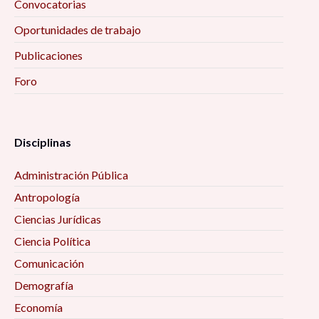
Convocatorias
pm
Oportunidades de trabajo
Publicaciones
La función social de las Ciencias sociales, 6:00
pm
Foro
El Movimiento Olímpico: crecimiento y
expansión, 6:00 pm
Disciplinas
Diagnóstico comunitario participativo como
Administración Pública
recurso para la investigación social, 6:00 pm
Antropología
Ciencias Jurídicas
Intersticios Sociales no. 24 (septiembre 2022-
Ciencia Política
febrero 2023), 6:30 pm
Comunicación
La música de banda sinaloense: rasgos
Demografía
socioeconómicos y el boom en el entorno
Economía