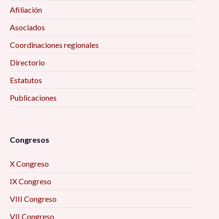
Afiliación
Los retos de México en el mundo después del
COVID-19, 4:00 pm
Asociados
Coordinaciones regionales
El legado de Pierre Bourdieu, a 20 años de su
partida, 4:00 pm
Directorio
Estatutos
De la grieta a las brechas. Pistas para estudiar
Publicaciones
las desigualdades en nuestras sociedades
contemporáneas, 4:00 pm
La intervención y el trabajo con poblaciones en
Congresos
contextos de exclusión, pandemia y encierro:
X Congreso
sexoservidoras; en situación de calle; privadas
de la libertad, 5:00 pm
IX Congreso
VIII Congreso
Emociones y activismo feminista, 5:00 pm
VII Congreso