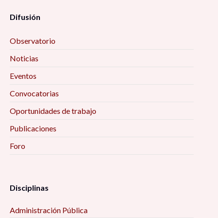
Relaciones transfronterizas entre las
Difusión
comunidades yaquis en Sonora y Arizona.
Derechos humanos y cosmovisión del espacio-
Observatorio
territorio, 5:00 pm
Noticias
Eventos
Acceso a las manifestaciones artísticas para los
grupos con discapacidad visual en México, 6:00
Convocatorias
pm
Oportunidades de trabajo
Publicaciones
La función social de las Ciencias sociales, 6:00
pm
Foro
El Movimiento Olímpico: crecimiento y
expansión, 6:00 pm
Disciplinas
Diagnóstico comunitario participativo como
Administración Pública