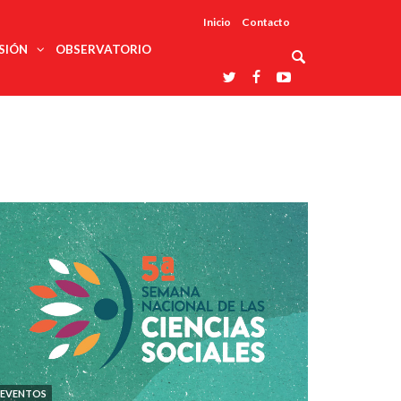
Inicio
Contacto
SIÓN
OBSERVATORIO
Asociaciones
udios
profesionales
onales
Grupos de
Reconoce
arrollo
trabajo
ar
La UDUALC
rcultural
os
A La
Redes
Universidad
cación
temáticas
De México
odología
Laboratorios
tico
En Su 475
as ciencias
Aniversario
nacionales
ales
Entidades
afines
d pública
ajo social
ismo
EVENTOS