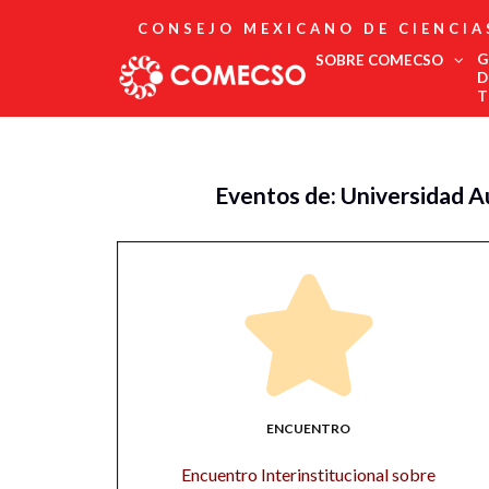
CONSEJO MEXICANO DE CIENCIA
G
SOBRE COMECSO
D
T
Afiliación
Asociados
Eventos de: Universidad 
Directorio
Estatutos
Fundadores
Publicaciones
Comité Editorial
Boletín
ENCUENTRO
Encuentro Interinstitucional sobre