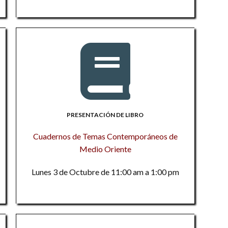
vu
Vo
Te
al
in
im
Y
d
so
l
La
En
1
in
I
el
c
La
a
re
El
PRESENTACIÓN DE LIBRO
m
P
Cuadernos de Temas Contemporáneos de
Ev
c
vu
Medio Oriente
d
al
Re
Lunes 3 de Octubre de 11:00 am a 1:00 pm
Y
Lo
Am
La
El
N
m
El
in
c