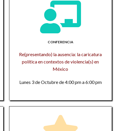
g
1
an
In
L
Co
M
R
D
Ed
Bi
CONFERENCIA
de
Ni
Re(presentando) la ausencia: la caricatura
M
Sa
política en contextos de violencia(s) en
Mo
su
de
México
M
a
1
Lunes 3 de Octubre de 4:00 pm a 6:00 pm
D
D
Mu
M
S
Me
Hu
1
D
L
a
Po
N
1