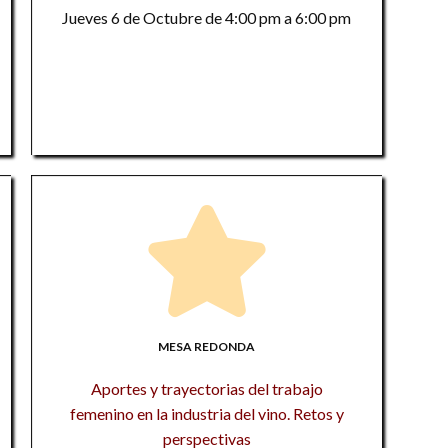
s
Jueves 6 de Octubre de 4:00 pm a 6:00 pm
ex
La
co
La
In
re
ci
in
a
Ec
T
in
M
C
M
So
Hi
M
R
Hi
di
a
so
Co
P
r
M
a
MESA REDONDA
R
Aportes y trayectorias del trabajo
F
El
femenino en la industria del vino. Retos y
re
D
su
perspectivas