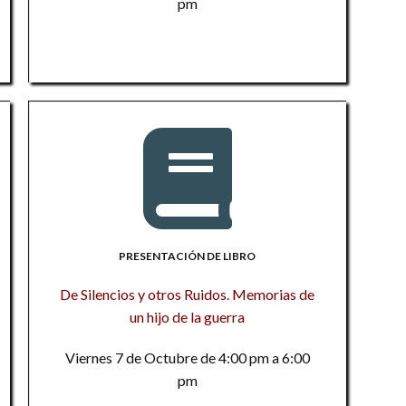
in
pm
D
a
in
An
An
M
C
M
m
M
m
Y
Y
L
Co
O
d
Fe
de
a
II
E
PRESENTACIÓN DE LIBRO
Vo
La
pr
in
De Silencios y otros Ruidos. Memorias de
mo
d
un hijo de la guerra
in
La
a
F
Viernes 7 de Octubre de 4:00 pm a 6:00
Ub
pm
tr
P
II