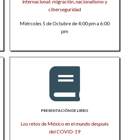
internacional: migración, nacionalismo y
L
Ex
ciberseguridad
e
¿Q
ci
d
e
Miércoles 5 de Octubre de 4:00 pm a 6:00
F
d
pm
Po
La
A
mi
Tr
M
d
E
p
La
An
ps
Ex
La
a
Tr
re
l
E
F
C
PRESENTACIÓN DE LIBRO
cu
re
po
Los retos de México en el mundo después
Pa
del COVID-19
Un
me
Mé