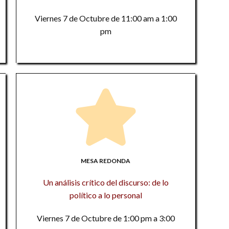
4.
1
Un
La
Viernes 7 de Octubre de 11:00 am a 1:00
tr
pm
Lo
In
in
1
Es
Un
In
An
a
M
F
m
re
Y
El
g
In
an
In
Es
MESA REDONDA
mu
In
D
Un análisis crítico del discurso: de lo
Es
In
in
político a lo personal
a
D
Viernes 7 de Octubre de 1:00 pm a 3:00
In