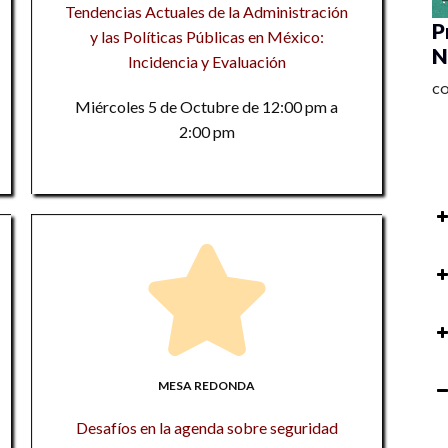
Tendencias Actuales de la Administración
P
y las Políticas Públicas en México:
N
Incidencia y Evaluación
C
Miércoles 5 de Octubre de 12:00 pm a
2:00 pm
Ex
I
8v
M
En
Na
M
MESA REDONDA
M
9
8v
9
Desafíos en la agenda sobre seguridad
En