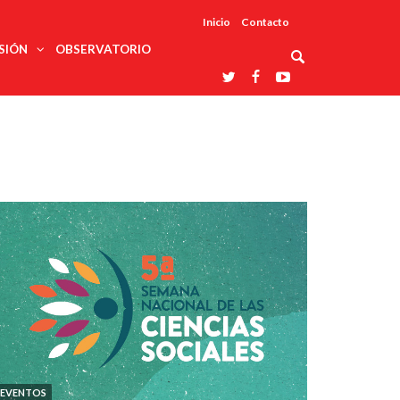
Inicio
Contacto
SIÓN
OBSERVATORIO
Asociaciones
udios
profesionales
onales
Grupos de
Reconoce
arrollo
trabajo
ar
La UDUALC
rcultural
os
A La
Redes
Universidad
cación
temáticas
De México
odología
Laboratorios
tico
En Su 475
as ciencias
Aniversario
nacionales
ales
Entidades
afines
d pública
ajo social
ismo
EVENTOS