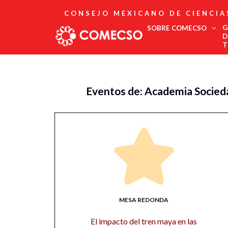
CONSEJO MEXICANO DE CIENCIA
G
SOBRE COMECSO
D
T
Afiliación
Asociados
Eventos de: Academia Socied
Directorio
Estatutos
Fundadores
Publicaciones
Comité Editorial
Boletín
MESA REDONDA
El impacto del tren maya en las