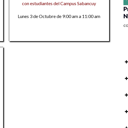
con estudiantes del Campus Sabancuy
P
N
Lunes 3 de Octubre de 9:00 am a 11:00 am
C
Ex
I
8v
M
En
Na
M
M
9
8v
9
M
En