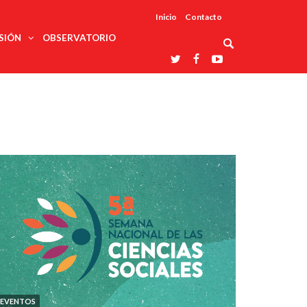
Inicio
Contacto
SIÓN
OBSERVATORIO
Asociaciones
udios
profesionales
onales
Grupos de
Reconoce
arrollo
trabajo
ar
La UDUALC
rcultural
os
A La
Redes
Universidad
cación
temáticas
De México
odología
Laboratorios
tico
En Su 475
as ciencias
Aniversario
nacionales
ales
Entidades
afines
d pública
ajo social
ismo
EVENTOS