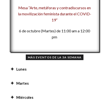
Mesa “Arte, metáforas y contradiscursos en
la movilización feminista durante el COVID-
19”
6 de octubre (Martes) de 11:00 am a 12:00
pm
MÁS EVENTOS DE LA 3A SEMANA
Lunes
Mensaje de bienvenida a la 3a Semana Nacional
Martes
de las Ciencias Sociales 9:00 am
Conferencia «El uso del video para la difusión
Miércoles
Mesa «Salud y bienestar social en tiempos de
del conocimiento científico en estudiantes de
COVID-19» 10:00 am
Ciencias de la Comunicación en México» 8:00 am
Taller «Uso de la composición para análisis de