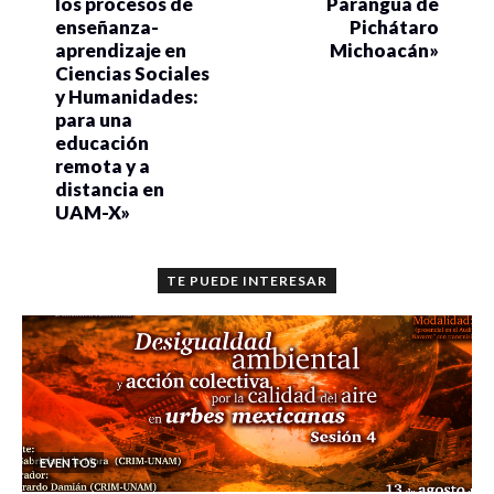
los procesos de
Parangua de
enseñanza-
Pichátaro
aprendizaje en
Michoacán»
Ciencias Sociales
y Humanidades:
para una
educación
remota y a
distancia en
UAM-X»
TE PUEDE INTERESAR
EVENTOS