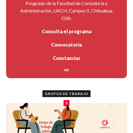
Posgrado de la Facultad de Contaduría y
Administración, UACH, Campus II, Chihuahua,
Chih.
Consulta el programa
Convocatoria
Constancias
GRUPOS DE TRABAJO
1