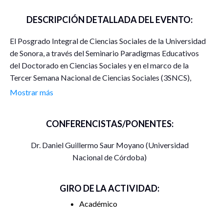
DESCRIPCIÓN DETALLADA DEL EVENTO:
El Posgrado Integral de Ciencias Sociales de la Universidad
de Sonora, a través del Seminario Paradigmas Educativos
del Doctorado en Ciencias Sociales y en el marco de la
Tercer Semana Nacional de Ciencias Sociales (3SNCS),
extienden la más cordial invitación a la conferencia “Análisis
Mostrar más
político del discurso como horizonte de investigación
educativa” impartida por el Dr. Daniel Guillermo Saur
CONFERENCISTAS/PONENTES:
Moyano del Centro de Investigaciones de la Facultad de
Filosofía y Humanidades de la Universidad Nacional de
Dr. Daniel Guillermo Saur Moyano (Universidad
Córdoba. El evento está dirigido a estudiantes de grado y
Nacional de Córdoba)
posgrado, así como a profesores e investigadores.
Fecha:
miércoles 07 de octubre de 2020
GIRO DE LA ACTIVIDAD:
Académico
Horario