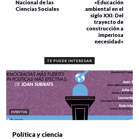
https://www.facebook.com/Posgrado-Integral-en-
Nacional de las
«Educación
Ciencias-Sociales-111094627303262/
Ciencias Sociales
ambiental en el
siglo XXI: Del
trayecto de
Para mayores informes comunicarse con la Dra. Alicia
construcción a
Hernández Villa responsable del seminario Paradigmas
imperiosa
Educativos al correo:
alicia.hernandezv@unison.mx
necesidad»
TE PUEDE INTERESAR
EVENTOS
Política y ciencia