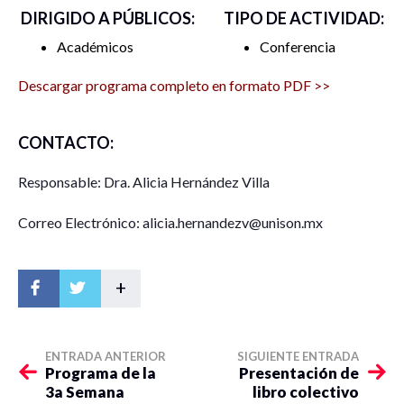
DIRIGIDO A PÚBLICOS:
TIPO DE ACTIVIDAD:
Sonora, México: 17:00 hrs.
Académicos
Conferencia
CDMX: 19:00 hrs.
Descargar programa completo en formato PDF >>
Córdoba, Argentina: 21:00 hrs.
Duración: 90 minutos
CONTACTO:
Enlace del evento:
Responsable: Dra. Alicia Hernández Villa
https://zoom.us/j/99907197147?
Correo Electrónico: alicia.hernandezv@unison.mx
pwd=a0d3ZFRkSlhFYjA0ZXd0b0JmR3FrZz09
ID de reunión: 999 0719 7147
+
Código de acceso: 293440
ENTRADA ANTERIOR
SIGUIENTE ENTRADA
Trasmisión simultánea en:
Programa de la
Presentación de
3a Semana
libro colectivo