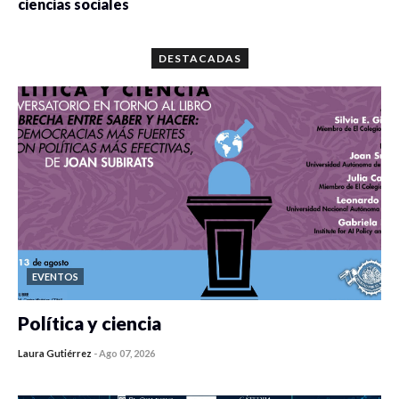
ciencias sociales
0 veces compartido
5664 vistas
DESTACADAS
EVENTOS
Política y ciencia
Laura Gutiérrez
-
Ago 07, 2026
0 veces compartido
49 vistas