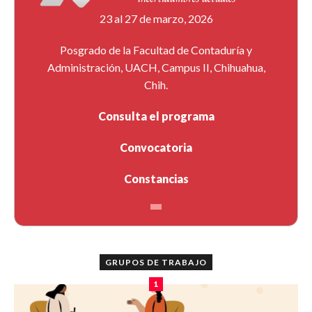
23 al 27 de marzo, 2026
Posgrado de la Facultad de Contaduría y
Administración, UACH, Campus II, Chihuahua,
Chih.
Consulta el programa
Convocatoria
Constancias
GRUPOS DE TRABAJO
1