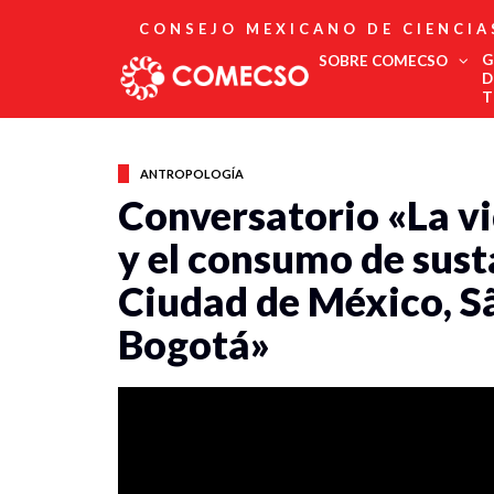
CONSEJO MEXICANO DE CIENCIA
G
SOBRE COMECSO
D
T
Afiliación
Asociados
ANTROPOLOGÍA
Directorio
Conversatorio «La vi
Estatutos
y el consumo de sust
Fundadores
Publicaciones
Ciudad de México, Sã
Comité Editorial
Boletín
Bogotá»