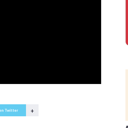
+
en Twitter
A