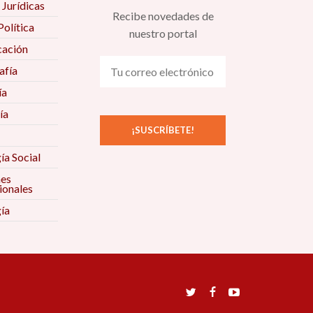
 Jurídicas
Recibe novedades de
Política
nuestro portal
ación
fía
ía
ía
ía Social
nes
ionales
ía