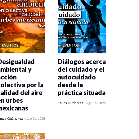
EVENTOS
EVENTOS
Desigualdad
Diálogos acerca
ambiental y
del cuidado y el
acción
autocuidado
colectiva por la
desde la
calidad del aire
práctica situada
en urbes
0 veces compartido
Laura Gutiérrez
-
Ago 05, 2026
mexicanas
465 vistas
0 veces compartido
aura Gutiérrez
-
Ago 05, 2026
473 vistas