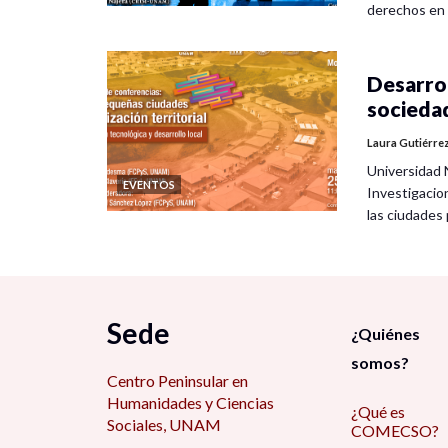
derechos en
Desarrol
socieda
Laura Gutiérre
Universidad 
EVENTOS
Investigacio
las ciudade
Sede
¿Quiénes
somos?
Centro Peninsular en
Humanidades y Ciencias
¿Qué es
Sociales, UNAM
COMECSO?