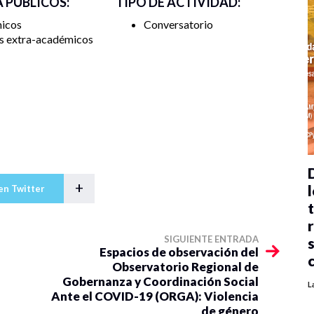
A PÚBLICOS:
TIPO DE ACTIVIDAD:
icos
Conversatorio
s extra-académicos
+
l
en Twitter
SIGUIENTE ENTRADA
Espacios de observación del
Observatorio Regional de
Gobernanza y Coordinación Social
L
Ante el COVID-19 (ORGA): Violencia
de género