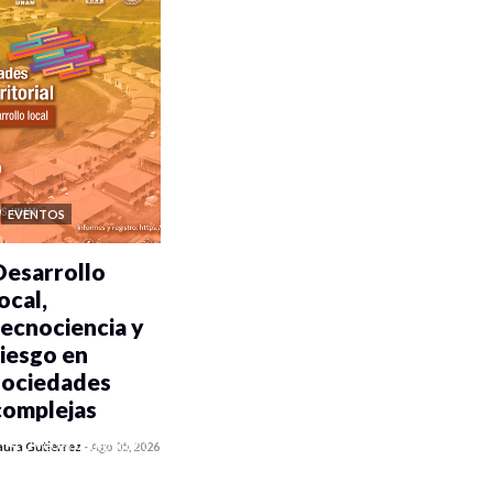
EVENTOS
Desarrollo
ocal,
tecnociencia y
riesgo en
sociedades
complejas
0 veces compartido
aura Gutiérrez
-
Ago 05, 2026
406 vistas