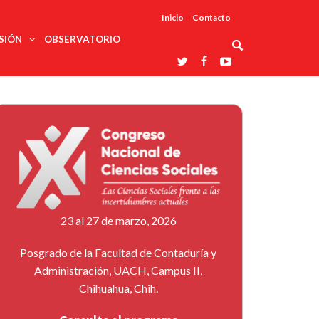
Inicio
Contacto
SIÓN
OBSERVATORIO
Asociaciones
udios
profesionales
onales
Grupos de
Reconoce
arrollo
trabajo
ar
La UDUALC
rcultural
os
A La
Redes
Universidad
cación
temáticas
De México
odología
Laboratorios
tico
En Su 475
as ciencias
Aniversario
nacionales
ales
Entidades
afines
d pública
23 al 27 de marzo, 2026
ajo social
ismo
Posgrado de la Facultad de Contaduría y
Administración, UACH, Campus II,
Chihuahua, Chih.