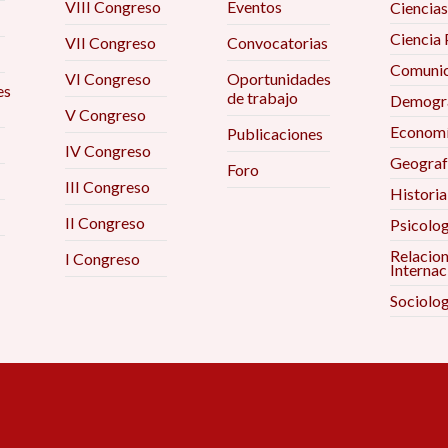
VIII Congreso
Eventos
Ciencias
Ciencia 
VII Congreso
Convocatorias
Comunic
VI Congreso
Oportunidades
es
de trabajo
Demogra
V Congreso
Econom
Publicaciones
IV Congreso
Geograf
Foro
III Congreso
Historia
II Congreso
Psicolog
Relacio
I Congreso
Internac
Sociolog