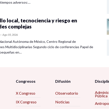
 tiempos adversos:…
lo local, tecnociencia y riesgo en
des complejas
z
-
Ago 05, 2026
Nacional Autónoma de México, Centro Regional de
nes Multidisciplinarias Segundo ciclo de conferencias Papel de
s pequeñas en…
Congresos
Difusión
Discipli
Adminis
X Congreso
Observatorio
Pública
IX Congreso
Noticias
Antropo