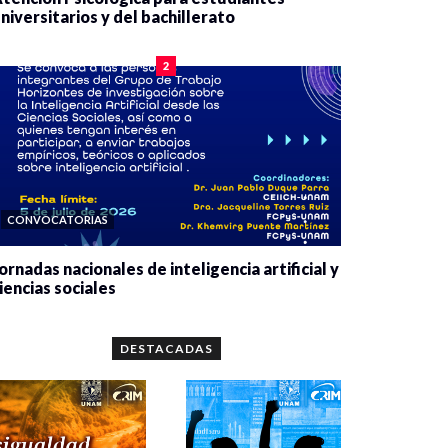
niversitarios y del bachillerato
0 veces compartido
2079 vistas
2
CONVOCATORIAS
ornadas nacionales de inteligencia artificial y
iencias sociales
0 veces compartido
5659 vistas
DESTACADAS