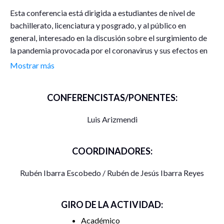
Esta conferencia está dirigida a estudiantes de nivel de
bachillerato, licenciatura y posgrado, y al público en
general, interesado en la discusión sobre el surgimiento de
la pandemia provocada por el coronavirus y sus efectos en
la tendencia al establecimiento y reforzamiento de Estados
Mostrar más
de excepción, así como las valoraciones sobre los efectos
que pueda haber en el ejercicio de las libertades para el
CONFERENCISTAS/PONENTES:
establecimiento de sociedades más democráticas, como
contratendencias al reforzamiento de la dominación estatal
Luis Arizmendi
capitalista.
COORDINADORES:
Rubén Ibarra Escobedo / Rubén de Jesús Ibarra Reyes
GIRO DE LA ACTIVIDAD:
Académico