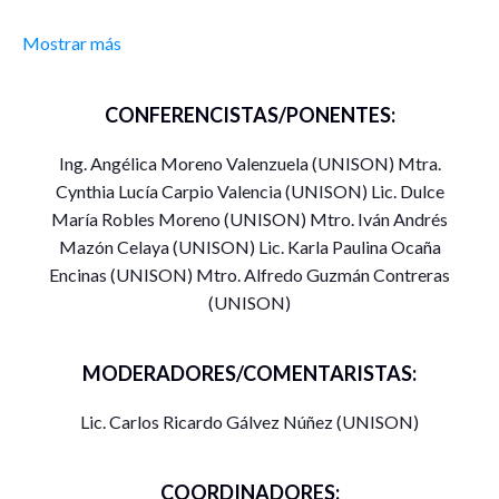
¿Cómo ha empeorado la situación de las personas
Mostrar más
vulnerables a raíz de la pandemia?
¿Qué adecuaciones han realizado en su trabajo las
CONFERENCISTAS/PONENTES:
ONG en el contexto de la pandemia?
Ing. Angélica Moreno Valenzuela (UNISON) Mtra.
¿Cómo deberá ser el trabajo de las ONG en la nueva
Cynthia Lucía Carpio Valencia (UNISON) Lic. Dulce
normalidad?
María Robles Moreno (UNISON) Mtro. Iván Andrés
Mazón Celaya (UNISON) Lic. Karla Paulina Ocaña
¿Cuál será el impacto de las ONG en la post-
Encinas (UNISON) Mtro. Alfredo Guzmán Contreras
pandemia?
(UNISON)
Habrá un moderador que otorgará la palabra a cada
participante, asignándole de dos a tres minutos por
MODERADORES/COMENTARISTAS:
respuesta.
Lic. Carlos Ricardo Gálvez Núñez (UNISON)
El cronograma del evento será como sigue:
17:00 – Bienvenida y presentación de participantes
COORDINADORES: