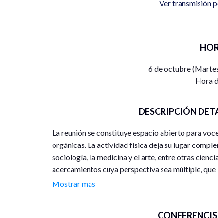
Ver transmisión p
HOR
6 de octubre (Martes
Hora d
DESCRIPCIÓN DET
La reunión se constituye espacio abierto para voc
orgánicas. La actividad física deja su lugar comple
sociología, la medicina y el arte, entre otras cienci
acercamientos cuya perspectiva sea múltiple, que 
mismo tiempo cubran la rigurosidad del estudio cie
Mostrar más
Ademas, se propone el encuentro de especialistas 
CONFERENCIS
de nuevas formas de vida y fortalecer la diversida