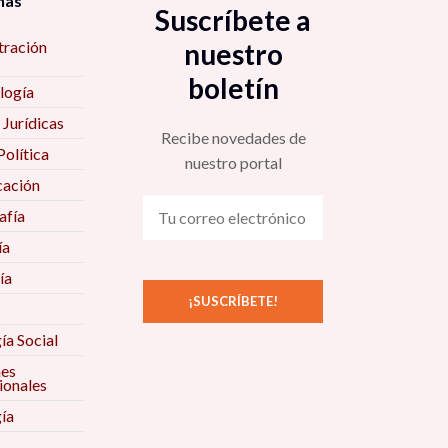
nas
Suscríbete a
tración
nuestro
boletín
logía
 Jurídicas
Recibe novedades de
Política
nuestro portal
ación
fía
ía
ía
ía Social
nes
ionales
ía