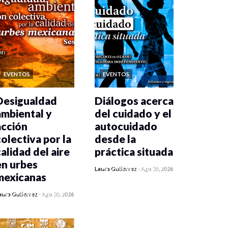
EVENTOS
EVENTOS
Desigualdad
Diálogos acerca
ambiental y
del cuidado y el
acción
autocuidado
colectiva por la
desde la
calidad del aire
práctica situada
en urbes
0 veces compartido
Laura Gutiérrez
-
Ago 05, 2026
mexicanas
468 vistas
0 veces compartido
aura Gutiérrez
-
Ago 05, 2026
476 vistas