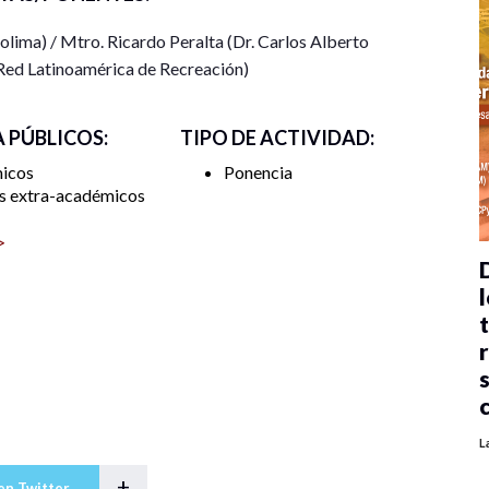
ima) / Mtro. Ricardo Peralta (Dr. Carlos Alberto
 las ponencias que forman parte de esta actividad.
(Red Latinoamérica de Recreación)
A PÚBLICOS:
TIPO DE ACTIVIDAD:
icos
Ponencia
s extra-académicos
>
l
L
+
en Twitter