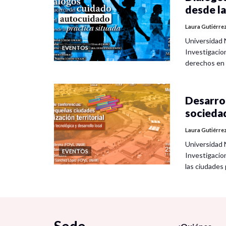
desde la
Laura Gutiérre
Universidad 
EVENTOS
Investigacio
derechos en
Desarrol
socieda
Laura Gutiérre
Universidad 
EVENTOS
Investigacio
las ciudade