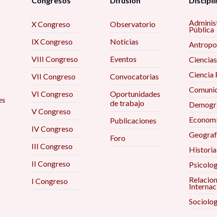
Congresos
Difusión
Discipli
Adminis
X Congreso
Observatorio
Pública
IX Congreso
Noticias
Antropo
VIII Congreso
Eventos
Ciencias
Ciencia 
VII Congreso
Convocatorias
Comunic
VI Congreso
Oportunidades
es
de trabajo
Demogra
V Congreso
Econom
Publicaciones
IV Congreso
Geograf
Foro
III Congreso
Historia
II Congreso
Psicolog
Relacio
I Congreso
Internac
Sociolog