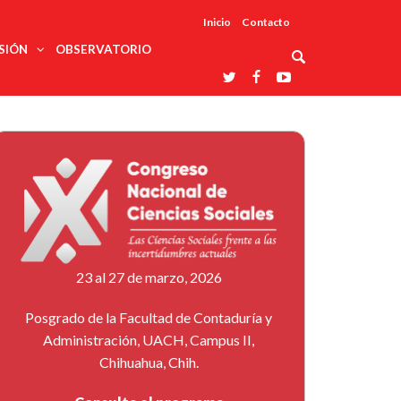
Inicio
Contacto
SIÓN
OBSERVATORIO
Asociaciones
udios
profesionales
onales
Grupos de
Reconoce
arrollo
trabajo
ar
La UDUALC
rcultural
os
A La
Redes
Universidad
cación
temáticas
De México
odología
Laboratorios
tico
En Su 475
as ciencias
Aniversario
nacionales
ales
Entidades
afines
d pública
23 al 27 de marzo, 2026
ajo social
ismo
Posgrado de la Facultad de Contaduría y
Administración, UACH, Campus II,
Chihuahua, Chih.