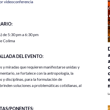
or videoconferencia
ARIO:
) de 5:30 pm a 6:30 pm
e Colima
ALLADA DEL EVENTO:
es y miradas que requieren manifestarse unidas y
mentario, se fortalece con la antropología, la
as y disciplinas, para la formulación de
brinden soluciones a problemáticas cotidianas, al
ntífico.
L
de diferentes áreas para el diálogo, planteamiento
TAS/PONENTES:
d del pensamiento crítico.