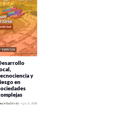
EVENTOS
Desarrollo
ocal,
tecnociencia y
riesgo en
sociedades
complejas
0 veces compartido
aura Gutiérrez
-
Ago 05, 2026
409 vistas