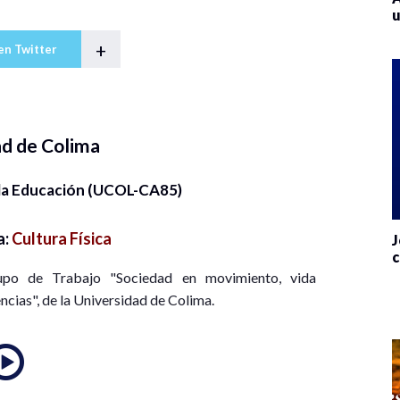
u
+
en Twitter
ad de Colima
 la Educación (UCOL-CA85)
a:
Cultura Física
J
c
upo de Trabajo "Sociedad en movimiento, vida
iencias", de la Universidad de Colima.