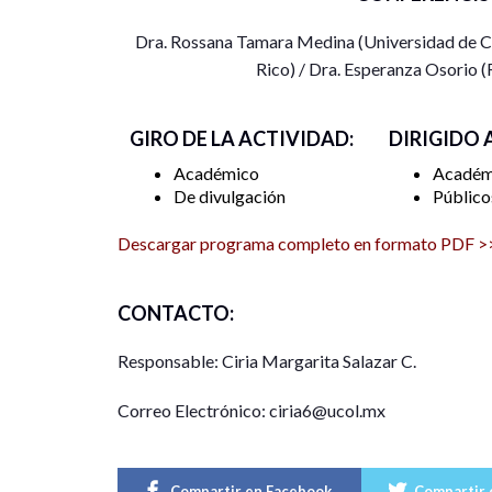
Dra. Rossana Tamara Medina (Universidad de Col
Descarga el programa completo para conocer todas
Rico) / Dra. Esperanza Osorio 
GIRO DE LA ACTIVIDAD:
DIRIGIDO 
Académico
Académ
De divulgación
Público
Descargar programa completo en formato PDF >
CONTACTO:
Responsable: Ciria Margarita Salazar C.
Correo Electrónico: ciria6@ucol.mx
Compartir en Facebook
Compartir 