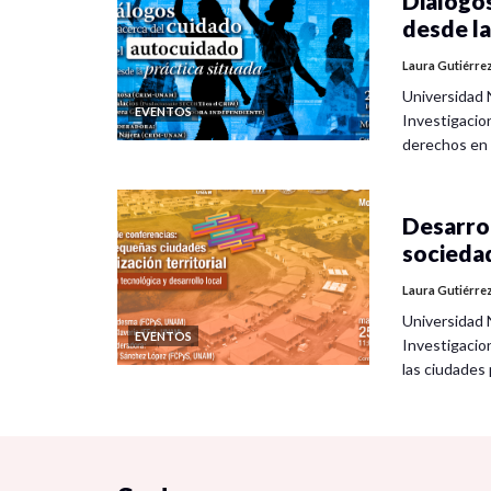
Diálogos
desde la
Laura Gutiérre
Universidad 
EVENTOS
Investigacio
derechos en
Desarrol
socieda
Laura Gutiérre
Universidad 
EVENTOS
Investigacio
las ciudade