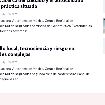
 acerca del cuidado y el autocuidado
 práctica situada
z
-
Ago 05, 2026
Nacional Autónoma de México, Centro Regional de
nes Multidisciplinarias Seminario de Género 2026 “Defender los
 tiempos adversos:…
lo local, tecnociencia y riesgo en
des complejas
z
-
Ago 05, 2026
Nacional Autónoma de México, Centro Regional de
nes Multidisciplinarias Segundo ciclo de conferencias Papel de
s pequeñas en…