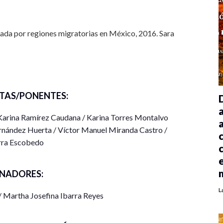
da por regiones migratorias en México, 2016. Sara
 mujeres en la ciudad de México en la última
Guerrero Ortiz
TAS/PONENTES:
ecas. Karina Torres Montalvo / José Luis Hernández
 Karina Ramírez Caudana / Karina Torres Montalvo
rnández Huerta / Víctor Manuel Miranda Castro /
 en el municipio de Zacatecas, 2012-2018. Josué
rra Escobedo
ndez Suárez
al de Zacatecas, año 2020. Víctor Manuel Miranda
NADORES:
L
/ Martha Josefina Ibarra Reyes