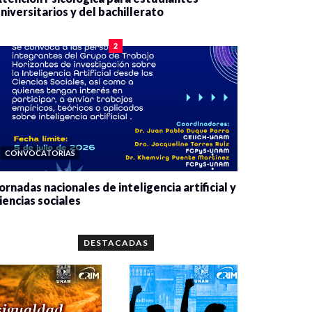
niversitarios y del bachillerato
0 veces compartido
2078 vistas
2
CONVOCATORIAS
ornadas nacionales de inteligencia artificial y
iencias sociales
0 veces compartido
5656 vistas
DESTACADAS