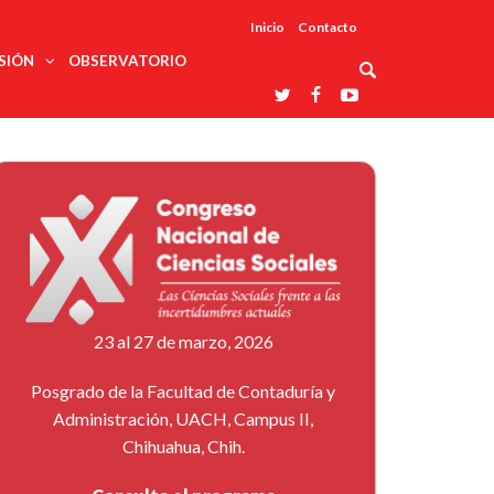
Inicio
Contacto
SIÓN
OBSERVATORIO
Asociaciones
udios
profesionales
onales
Grupos de
Reconoce
arrollo
trabajo
ar
La UDUALC
rcultural
os
A La
Redes
Universidad
cación
temáticas
De México
odología
Laboratorios
tico
En Su 475
as ciencias
Aniversario
nacionales
ales
Entidades
afines
d pública
23 al 27 de marzo, 2026
ajo social
ismo
Posgrado de la Facultad de Contaduría y
Administración, UACH, Campus II,
Chihuahua, Chih.