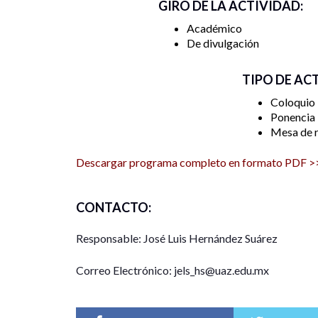
GIRO DE LA ACTIVIDAD:
Académico
De divulgación
TIPO DE AC
Coloquio
Ponencia
Mesa de r
Descargar programa completo en formato PDF >
CONTACTO:
Responsable: José Luis Hernández Suárez
Correo Electrónico: jels_hs@uaz.edu.mx