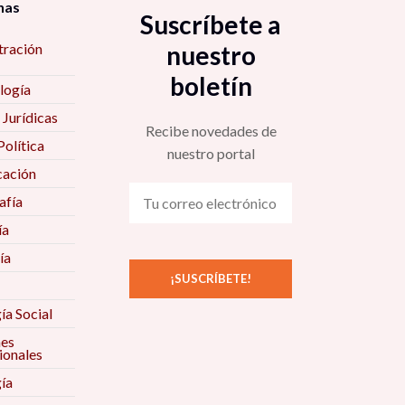
nas
Suscríbete a
tración
nuestro
boletín
logía
 Jurídicas
Recibe novedades de
Política
nuestro portal
ación
fía
ía
ía
ía Social
nes
ionales
ía