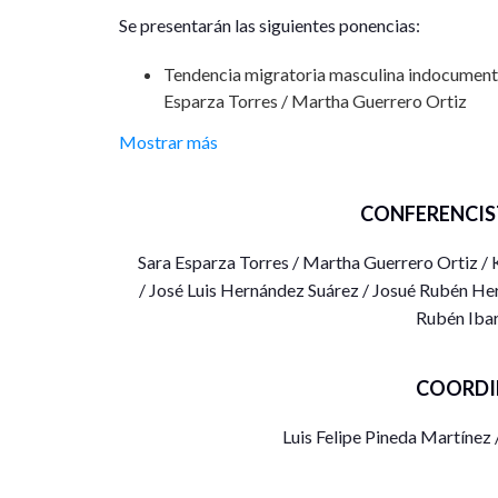
Se presentarán las siguientes ponencias:
Tendencia migratoria masculina indocumenta
Esparza Torres / Martha Guerrero Ortiz
Mostrar más
Divorcio: Empoderamiento y bienestar de las
década. Karina Ramírez Caudana / Martha 
CONFERENCIS
Panorama de las remesas en México y Zacat
Suárez
Sara Esparza Torres / Martha Guerrero Ortiz /
/ José Luis Hernández Suárez / Josué Rubén He
Las estancias infantiles y su impacto social
Rubén Iba
Rubén Hernández Huerta / José Luis Herná
Mujeres trabajadoras en la capital municip
COORDI
Castro / Rubén Ibarra Escobedo
Luis Felipe Pineda Martínez 