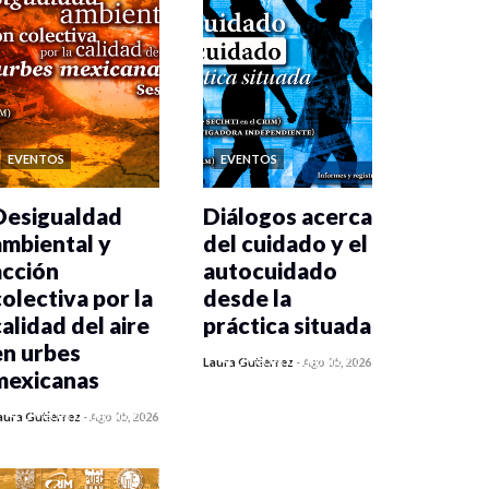
EVENTOS
EVENTOS
Desigualdad
Diálogos acerca
ambiental y
del cuidado y el
acción
autocuidado
colectiva por la
desde la
calidad del aire
práctica situada
en urbes
0 veces compartido
Laura Gutiérrez
-
Ago 05, 2026
mexicanas
402 vistas
0 veces compartido
aura Gutiérrez
-
Ago 05, 2026
400 vistas