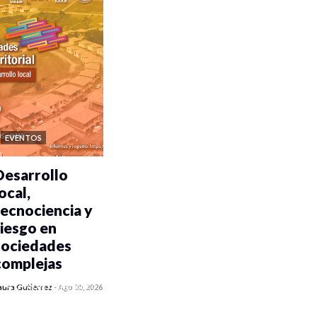
EVENTOS
Desarrollo
ocal,
tecnociencia y
riesgo en
sociedades
complejas
0 veces compartido
aura Gutiérrez
-
Ago 05, 2026
349 vistas