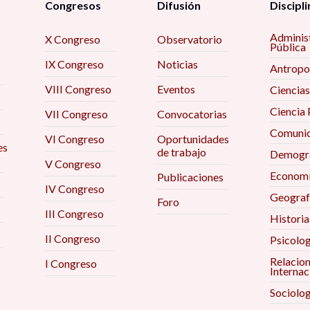
Congresos
Difusión
Discipli
Adminis
X Congreso
Observatorio
Pública
IX Congreso
Noticias
Antropo
VIII Congreso
Eventos
Ciencias
Ciencia 
VII Congreso
Convocatorias
Comunic
VI Congreso
Oportunidades
es
de trabajo
Demogra
V Congreso
Econom
Publicaciones
IV Congreso
Geograf
Foro
III Congreso
Historia
II Congreso
Psicolog
Relacio
I Congreso
Internac
Sociolog