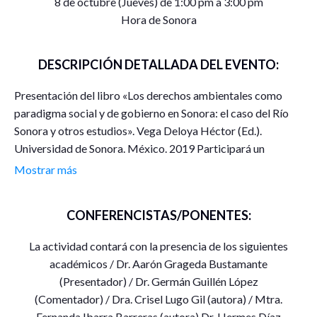
8 de octubre (Jueves) de 1:00 pm a 3:00 pm
Hora de Sonora
DESCRIPCIÓN DETALLADA DEL EVENTO:
Presentación del libro «Los derechos ambientales como
paradigma social y de gobierno en Sonora: el caso del Río
Sonora y otros estudios». Vega Deloya Héctor (Ed.).
Universidad de Sonora. México. 2019 Participará un
moderador, dos lectores y dos autores del libro. El libro no
Mostrar más
ha sido presentado.
CONFERENCISTAS/PONENTES:
La actividad contará con la presencia de los siguientes
académicos / Dr. Aarón Grageda Bustamante
(Presentador) / Dr. Germán Guillén López
(Comentador) / Dra. Crisel Lugo Gil (autora) / Mtra.
Fernanda Ibarra Barreras (autora) Dr. Hermes Díaz