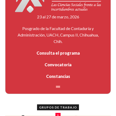
23 al 27 de marzo, 2026
Posgrado de la Facultad de Contaduría y
Administración, UACH, Campus II, Chihuahua,
Chih.
Consulta el programa
Convocatoria
Constancias
GRUPOS DE TRABAJO
1