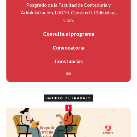
Posgrado de la Facultad de Contaduría y
Administración, UACH, Campus II, Chihuahua,
Chih.
Consulta el programa
Convocatoria
Constancias
GRUPOS DE TRABAJO
1