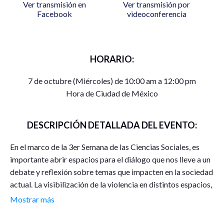
Ver transmisión en
Ver transmisión por
Facebook
videoconferencia
HORARIO:
7 de octubre (Miércoles) de 10:00 am a 12:00 pm
Hora de Ciudad de México
DESCRIPCIÓN DETALLADA DEL EVENTO:
En el marco de la 3er Semana de las Ciencias Sociales, es
importante abrir espacios para el diálogo que nos lleve a un
debate y reflexión sobre temas que impacten en la sociedad
actual. La visibilización de la violencia en distintos espacios,
a través de múltiples conductas y diferente actorxs, así
Mostrar más
como la el vislumbrar las desigualdades sociales
perpetuadas por una sociedad sistematizada -patriarcal,