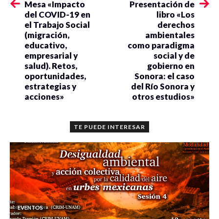
“Hombres diversos”, facilitador en grupos de reflexión para
Mesa «Impacto
Presentación de
del COVID-19 en
libro «Los
hombres que se gestan desde una visión desde la
el Trabajo Social
derechos
perspectiva de género y comunitaria.
(migración,
ambientales
educativo,
como paradigma
Jesús Abraham Ramírez de Arellano De la Peña, licenciado
empresarial y
social y de
en Psicología por la UNAM, facilitador en grupos de
salud). Retos,
gobierno en
reflexión y talleres para hombres sobre temas de
oportunidades,
Sonora: el caso
masculinidad, paternidad y emociones, así como en grupos
estrategias y
del Río Sonora y
acciones»
otros estudios»
de reflexión para mujeres sobre temas de acercamiento a
las masculinidades y la figura paterna.
TE PUEDE INTERESAR
EVENTOS