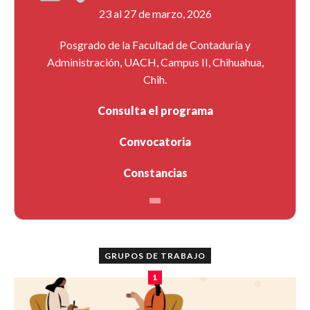
23 al 27 de marzo, 2026
Posgrado de la Facultad de Contaduría y
Administración, UACH, Campus II, Chihuahua,
Chih.
Consulta el programa
Convocatoria
Constancias
GRUPOS DE TRABAJO
1