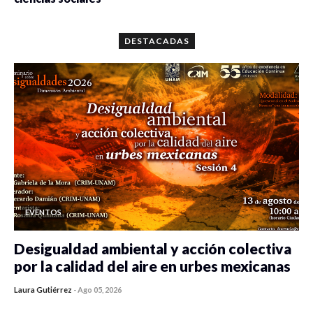
0 veces compartido
5651 vistas
DESTACADAS
EVENTOS
Desigualdad ambiental y acción colectiva
por la calidad del aire en urbes mexicanas
Laura Gutiérrez
-
Ago 05, 2026
0 veces compartido
373 vistas