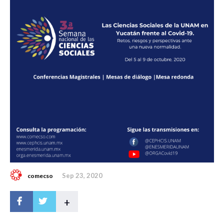
Sep 23, 2020
comecso
+