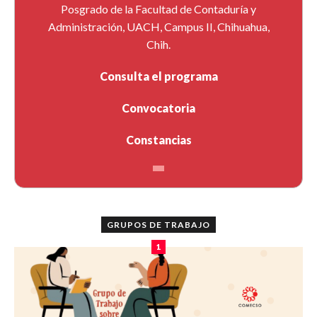
Posgrado de la Facultad de Contaduría y
Administración, UACH, Campus II, Chihuahua,
Chih.
Consulta el programa
Convocatoria
Constancias
GRUPOS DE TRABAJO
1