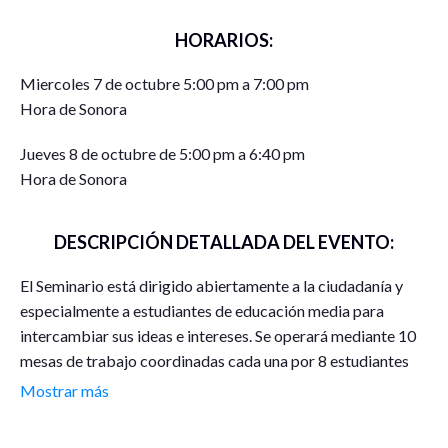
HORARIOS:
Miercoles 7 de octubre 5:00 pm a 7:00 pm
Hora de Sonora
Jueves 8 de octubre de 5:00 pm a 6:40 pm
Hora de Sonora
DESCRIPCIÓN DETALLADA DEL EVENTO:
El Seminario está dirigido abiertamente a la ciudadanía y
especialmente a estudiantes de educación media para
intercambiar sus ideas e intereses. Se operará mediante 10
mesas de trabajo coordinadas cada una por 8 estudiantes
(80 ponentes) de la División de Ciencias sociales URC de la
Mostrar más
Universidad de Sonora, mostrando sus adelantos en el
conocimiento de cada ciencia mediante imágenes en Power