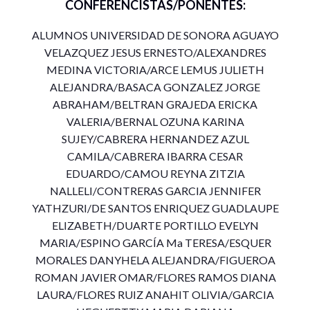
CONFERENCISTAS/PONENTES:
point y mediante la plataforma Zoom.
ALUMNOS UNIVERSIDAD DE SONORA AGUAYO
VELAZQUEZ JESUS ERNESTO/ALEXANDRES
MEDINA VICTORIA/ARCE LEMUS JULIETH
ALEJANDRA/BASACA GONZALEZ JORGE
ABRAHAM/BELTRAN GRAJEDA ERICKA
VALERIA/BERNAL OZUNA KARINA
SUJEY/CABRERA HERNANDEZ AZUL
CAMILA/CABRERA IBARRA CESAR
EDUARDO/CAMOU REYNA ZITZIA
NALLELI/CONTRERAS GARCIA JENNIFER
YATHZURI/DE SANTOS ENRIQUEZ GUADLAUPE
ELIZABETH/DUARTE PORTILLO EVELYN
MARIA/ESPINO GARCÍA Ma TERESA/ESQUER
MORALES DANYHELA ALEJANDRA/FIGUEROA
ROMAN JAVIER OMAR/FLORES RAMOS DIANA
LAURA/FLORES RUIZ ANAHIT OLIVIA/GARCIA