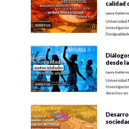
calidad 
Laura Gutiérre
Universidad 
EVENTOS
Investigacio
Desigualdad
Diálogos
desde la
Laura Gutiérre
Universidad 
EVENTOS
Investigacio
derechos en
Desarrol
socieda