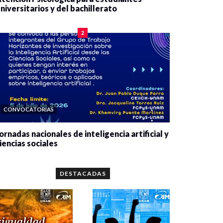
niversitarios y del bachillerato
0 veces compartido
2077 vistas
2
CONVOCATORIAS
ornadas nacionales de inteligencia artificial y
iencias sociales
0 veces compartido
5647 vistas
DESTACADAS