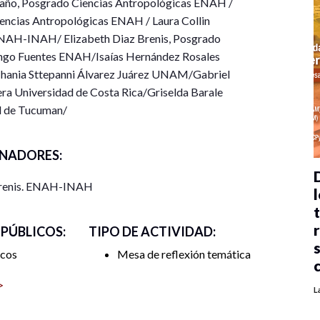
año, Posgrado Ciencias Antropológicas ENAH /
encias Antropológicas ENAH / Laura Collin
NAH-INAH/ Elizabeth Diaz Brenis, Posgrado
ngo Fuentes ENAH/Isaías Hernández Rosales
ania Sttepanni Álvarez Juárez UNAM/Gabriel
ra Universidad de Costa Rica/Griselda Barale
d de Tucuman/
NADORES:
Brenis. ENAH-INAH
l
 PÚBLICOS:
TIPO DE ACTIVIDAD:
cos
Mesa de reflexión temática
>
L