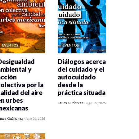
EVENTOS
EVENTOS
Desigualdad
Diálogos acerca
ambiental y
del cuidado y el
acción
autocuidado
colectiva por la
desde la
calidad del aire
práctica situada
en urbes
0 veces compartido
Laura Gutiérrez
-
Ago 05, 2026
mexicanas
342 vistas
0 veces compartido
aura Gutiérrez
-
Ago 05, 2026
351 vistas