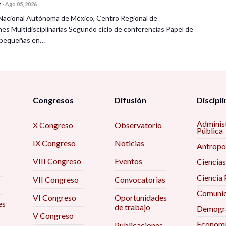
z
-
Ago 05, 2026
Nacional Autónoma de México, Centro Regional de
nes Multidisciplinarias Segundo ciclo de conferencias Papel de
s pequeñas en…
Congresos
Difusión
Discipli
Adminis
X Congreso
Observatorio
Pública
IX Congreso
Noticias
Antropo
VIII Congreso
Eventos
Ciencias
Ciencia 
VII Congreso
Convocatorias
Comunic
VI Congreso
Oportunidades
es
de trabajo
Demogra
V Congreso
Econom
Publicaciones