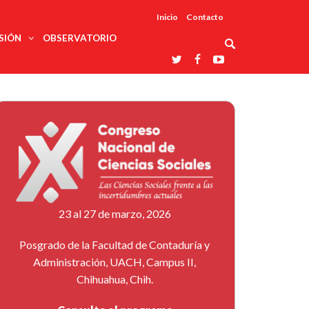
Inicio
Contacto
SIÓN
OBSERVATORIO
Asociaciones
udios
profesionales
onales
Grupos de
Reconoce
arrollo
trabajo
ar
La UDUALC
rcultural
os
A La
Redes
Universidad
cación
temáticas
De México
odología
Laboratorios
tico
En Su 475
as ciencias
Aniversario
nacionales
ales
Entidades
afines
d pública
23 al 27 de marzo, 2026
ajo social
ismo
Posgrado de la Facultad de Contaduría y
Administración, UACH, Campus II,
Chihuahua, Chih.