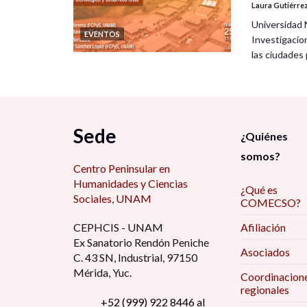
Laura Gutiérre
Universidad 
EVENTOS
Investigacio
las ciudade
Sede
¿Quiénes
somos?
Centro Peninsular en
Humanidades y Ciencias
¿Qué es
Sociales, UNAM
COMECSO?
CEPHCIS - UNAM
Afiliación
Ex Sanatorio Rendón Peniche
Asociados
C. 43 SN, Industrial, 97150
Mérida, Yuc.
Coordinacion
regionales
+52 (999) 922 8446 al