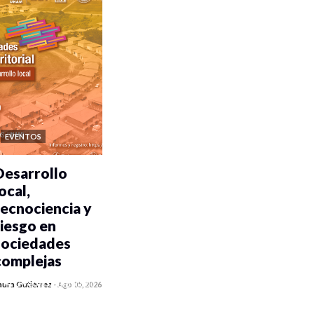
EVENTOS
Desarrollo
ocal,
tecnociencia y
riesgo en
sociedades
complejas
0 veces compartido
aura Gutiérrez
-
Ago 05, 2026
315 vistas