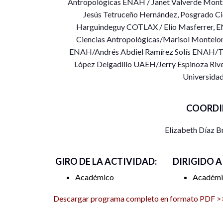
Antropológicas ENAH / Janet Valverde Mont
Jesús Tetruceño Hernández, Posgrado Ci
Harguindeguy COTLAX / Elio Masferrer, E
Ciencias Antropológicas/Marisol Montelo
ENAH/Andrés Abdiel Ramírez Solís ENAH/Th
López Delgadillo UAEH/Jerry Espinoza Rive
Universida
COORDI
Elizabeth Díaz 
GIRO DE LA ACTIVIDAD:
DIRIGIDO A
Académico
Académi
Descargar programa completo en formato PDF >