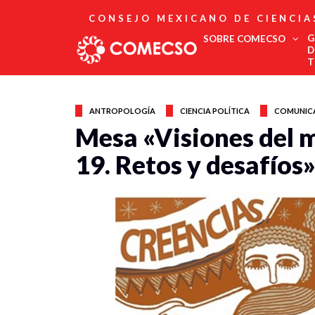
CONSEJO MEXICANO DE CIENCIA
G
SOBRE COMECSO
D
T
Afiliación
Asociados
ANTROPOLOGÍA
CIENCIA POLÍTICA
COMUNIC
Directorio
Mesa «Visiones del 
Estatutos
19. Retos y desafíos
Fundadores
Publicaciones
Comité Editorial
Boletín