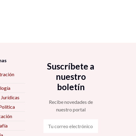
nas
Suscríbete a
tración
nuestro
boletín
logía
 Jurídicas
Recibe novedades de
Política
nuestro portal
ación
fía
ía