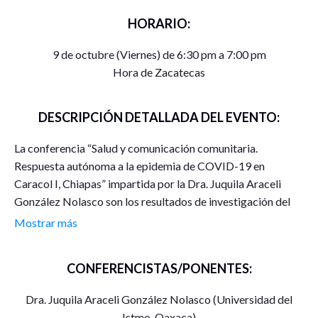
HORARIO:
9 de octubre (Viernes) de 6:30 pm a 7:00 pm
Hora de Zacatecas
DESCRIPCIÓN DETALLADA DEL EVENTO:
La conferencia “Salud y comunicación comunitaria.
Respuesta autónoma a la epidemia de COVID-19 en
Caracol I, Chiapas” impartida por la Dra. Juquila Araceli
González Nolasco son los resultados de investigación del
Proyecto CONACYT 312027 titulado “La emergencia de
Mostrar más
las noticias falsas en el ámbito de la salud en el contexto de
la pandemia COVID-19 en México: discursos y
CONFERENCISTAS/PONENTES:
construcción simbólica de los actores sociales”, cuyo sujeto
de Apoyo es la Unidad Académica de Ciencia Política de la
Dra. Juquila Araceli González Nolasco (Universidad del
Universidad Autónoma de Zacatecas. Se presenta el estudio
Istmo, Oaxaca)