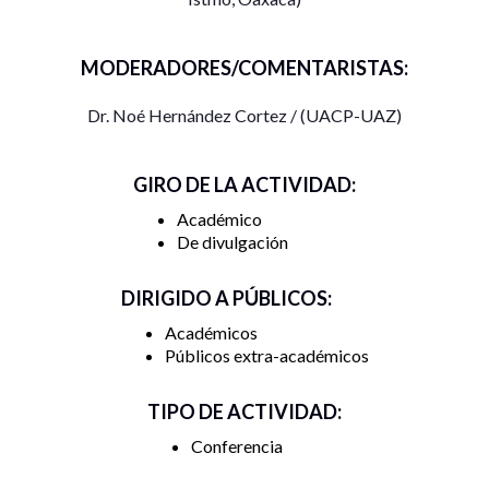
sobre los discursos de comunicación en Caracol I en
Chiapas como formas autónomas y locales de comunicación
de política de salud en el contexto de la pandemia de
MODERADORES/COMENTARISTAS:
COVID-19.
Dr. Noé Hernández Cortez / (UACP-UAZ)
GIRO DE LA ACTIVIDAD:
Académico
De divulgación
DIRIGIDO A PÚBLICOS:
Académicos
Públicos extra-académicos
TIPO DE ACTIVIDAD:
Conferencia