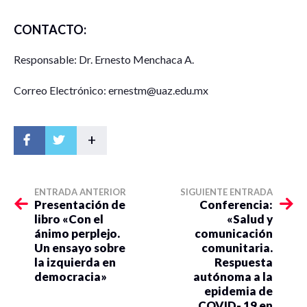
CONTACTO:
Responsable: Dr. Ernesto Menchaca A.
Correo Electrónico: ernestm@uaz.edu.mx
+
ENTRADA ANTERIOR
SIGUIENTE ENTRADA
Presentación de
Conferencia:
libro «Con el
«Salud y
ánimo perplejo.
comunicación
Un ensayo sobre
comunitaria.
la izquierda en
Respuesta
democracia»
autónoma a la
epidemia de
COVID- 19 en