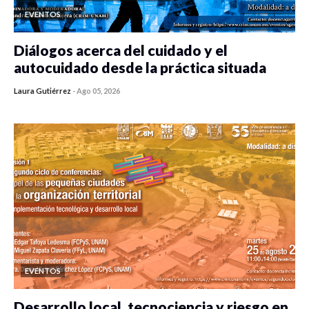
EVENTOS
Diálogos acerca del cuidado y el
autocuidado desde la práctica situada
Laura Gutiérrez
-
Ago 05, 2026
0 veces compartido
342 vistas
EVENTOS
Desarrollo local, tecnociencia y riesgo en