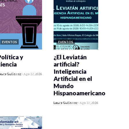
EVENTOS
EVENTOS
olítica y
¿El Leviatán
ciencia
artificial?
Inteligencia
0 veces compartido
aura Gutiérrez
-
Ago 07, 2026
Artificial en el
139 vistas
Mundo
Hispanoamericano
0 veces compartido
Laura Gutiérrez
-
Ago 07, 2026
162 vistas