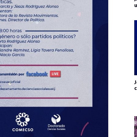
u
J
c