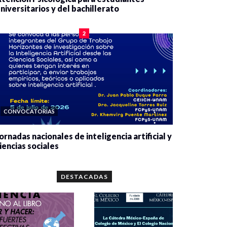
niversitarios y del bachillerato
0 veces compartido
2084 vistas
2
CONVOCATORIAS
ornadas nacionales de inteligencia artificial y
iencias sociales
0 veces compartido
5666 vistas
DESTACADAS