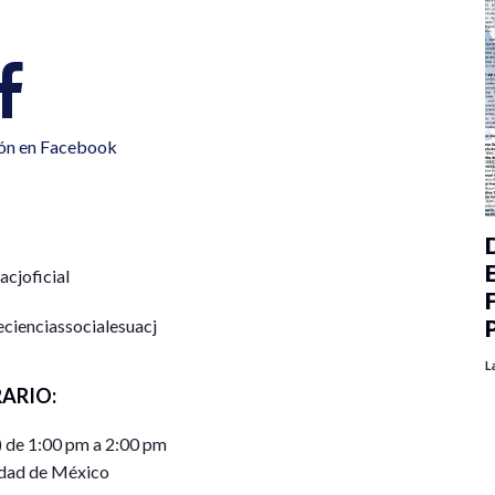
ión en Facebook
cjoficial
ienciassocialesuacj
L
ARIO:
) de 1:00 pm a 2:00 pm
dad de México