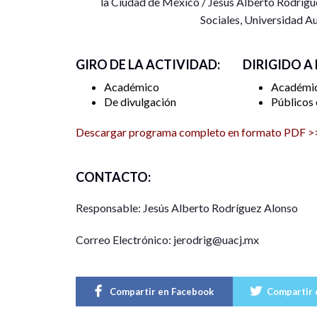
la Ciudad de México / Jesús Alberto Rodríg
Sociales, Universidad A
GIRO DE LA ACTIVIDAD:
DIRIGIDO A
Académico
Académi
De divulgación
Públicos
Descargar programa completo en formato PDF >
CONTACTO:
Responsable: Jesús Alberto Rodríguez Alonso
Correo Electrónico: jerodrig@uacj.mx
Compartir en Facebook
Compartir 