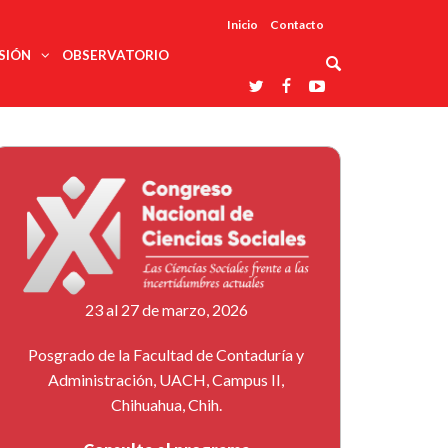
Inicio
Contacto
SIÓN
OBSERVATORIO
Asociaciones
udios
profesionales
onales
Grupos de
Reconoce
arrollo
trabajo
ar
La UDUALC
rcultural
os
A La
Redes
Universidad
cación
temáticas
De México
odología
Laboratorios
tico
En Su 475
as ciencias
Aniversario
nacionales
ales
Entidades
afines
d pública
23 al 27 de marzo, 2026
ajo social
ismo
Posgrado de la Facultad de Contaduría y
Administración, UACH, Campus II,
Chihuahua, Chih.