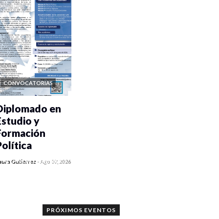
CONVOCATORIAS
Diplomado en
Estudio y
Formación
Política
0 veces compartido
aura Gutiérrez
-
Ago 07, 2026
926 vistas
PRÓXIMOS EVENTOS