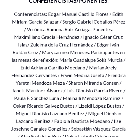
CONFERENCISTAS/PONENTES:
Conferencistas: Edgar Manuel Castillo Flores / Edith
Miriam García Salazar / Sergio Gabriel Ceballos Pérez
/ Verónica Ramona Ruiz Arriaga. Ponentes:
Maximiliano Gracia Hernández / Ignacio César Cruz
Islas/ Zuleima de la Cruz Hernández / Edgar Iván
Roldán Cruz / Marycarmen Meneses. Participantes en
las mesas de reflexión: María Guadalupe Solís Murcia /
Enid Adriana Carrillo Moedano / Marian Arely
Hernández Cervantes / Erwin Medina Josefa / Eréndira
Yaretni Mendoza Meza / Sharon Miranda Gonsen /
Janett Martínez Álvarez / Luis Dionisio Garcia Rivero /
Paula E. Sánchez Luna / Malinalli Mendoza Ramírez /
Oskar Ricardo Galvez Bustos / Lizeidi López Bustos /
Miguel Dionisio Lazcano Benítez / Miguel Dionisio
Lazcano Benítez / Fabiola Bautista Moedano / Ilse
Joselyne Canales González / Sebastián Vázquez García
/ Alan Suah Islas Ruiz / Dulce Lizbeth Crisóstomo