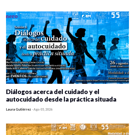
0 veces compartido
314 vistas
EVENTOS
Diálogos acerca del cuidado y el
autocuidado desde la práctica situada
Laura Gutiérrez
-
Ago 05, 2026
0 veces compartido
303 vistas