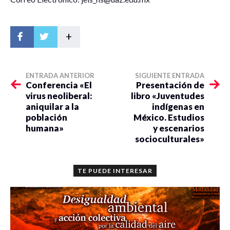
+
ENTRADA ANTERIOR
SIGUIENTE ENTRADA
Conferencia «El
Presentación de
virus neoliberal:
libro «Juventudes
aniquilar a la
indígenas en
población
México. Estudios
humana»
y escenarios
socioculturales»
TE PUEDE INTERESAR