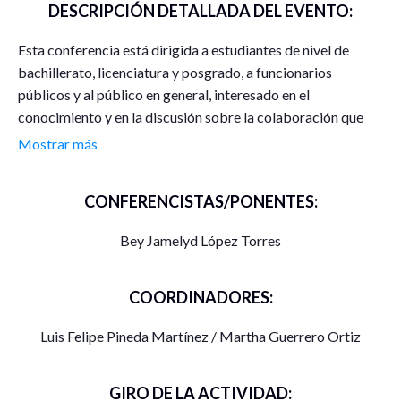
DESCRIPCIÓN DETALLADA DEL EVENTO:
Esta conferencia está dirigida a estudiantes de nivel de
bachillerato, licenciatura y posgrado, a funcionarios
públicos y al público en general, interesado en el
conocimiento y en la discusión sobre la colaboración que
existe, de tipo institucional, para el alcanzar el desarrollo
Mostrar más
rural sostenible en el estado de Zacatecas, un tema de gran
interés en la entidad, dado el gran peso de las actividades
CONFERENCISTAS/PONENTES:
rurales.
Bey Jamelyd López Torres
COORDINADORES:
Luis Felipe Pineda Martínez / Martha Guerrero Ortiz
GIRO DE LA ACTIVIDAD: