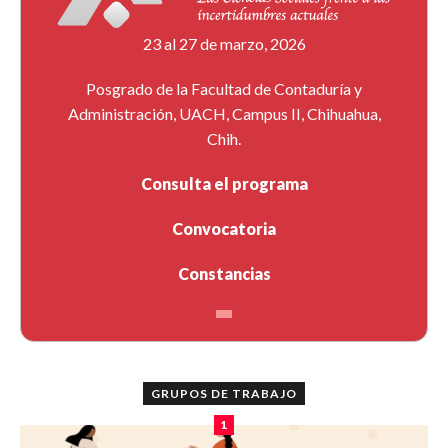
23 al 27 de marzo, 2026
Posgrado de la Facultad de Contaduría y
Administración, UACH, Campus II, Chihuahua,
Chih.
Consulta el programa
Convocatoria
Constancias
GRUPOS DE TRABAJO
1