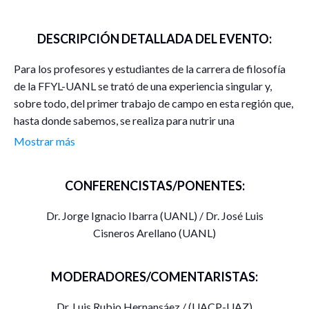
DESCRIPCIÓN DETALLADA DEL EVENTO:
Para los profesores y estudiantes de la carrera de filosofía
de la FFYL-UANL se trató de una experiencia singular y,
sobre todo, del primer trabajo de campo en esta región que,
hasta donde sabemos, se realiza para nutrir una
interpretación filosófica. Nuestra contribución quiere
Mostrar más
seguir, en este caso, la recomendación de Immanuel Kant:
una antropología pragmática, o bien una filosofía
CONFERENCISTAS/PONENTES:
pragmática en la que el filósofo, sin ninguna pretensión,
entra a “la cancha” de la vida y juega, se sumerge en la
Dr. Jorge Ignacio Ibarra (UANL) / Dr. José Luis
corriente de la vida y luego lleva a esa experiencia
Cisneros Arellano (UANL)
al lenguaje académico. Por ello, para realizar esta
inmersión, llevando adelante los postulados que una
investigación de este tipo exige, hemos elegido los métodos
MODERADORES/COMENTARISTAS:
cualitativos alimentados por la fenomenología y la
Dr. Luis Rubio Hernansáez / (UACP-UAZ)