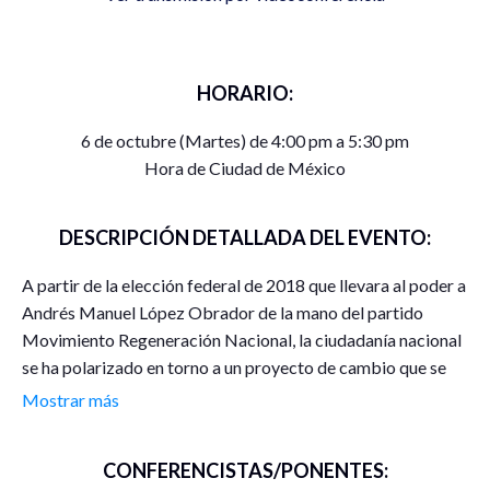
HORARIO:
6 de octubre (Martes) de 4:00 pm a 5:30 pm
Hora de Ciudad de México
DESCRIPCIÓN DETALLADA DEL EVENTO:
A partir de la elección federal de 2018 que llevara al poder a
Andrés Manuel López Obrador de la mano del partido
Movimiento Regeneración Nacional, la ciudadanía nacional
se ha polarizado en torno a un proyecto de cambio que se
presentó como altamente efectivo. Tras casi dos años de
Mostrar más
gobierno y una pandemia sanitaria el régimen de AMLO ha
sido altamente cuestionado por diversos sectores de la
CONFERENCISTAS/PONENTES:
sociedad. Mientras algunos pugnan por su permanencia