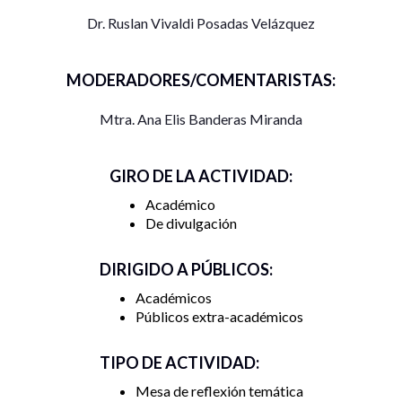
otros más exigen su renuncia. Así, las elecciones 2021 serán
Dr. Ruslan Vivaldi Posadas Velázquez
determinantes para el sistema político mexicano, así como
la discusión de temas como la consulta popular, el voto
mexicano en el extranjero y los efectos del COVID-19.
MODERADORES/COMENTARISTAS:
Consulta el programa completo de este conversatorio para
Mtra. Ana Elis Banderas Miranda
conocer otras mesas que se realizarán en torno a esta
temática.
GIRO DE LA ACTIVIDAD:
Link zoom:
Académico
De divulgación
Unirse a la reunión Zoom
DIRIGIDO A PÚBLICOS:
https://us02web.zoom.us/j/81731950523?
Académicos
pwd=TFZiNlR6RHhpTnJnQXcyUE5KTUEwZz09
Públicos extra-académicos
ID de reunión: 817 3195 0523
TIPO DE ACTIVIDAD:
Código de acceso: 7iQVm0
Mesa de reflexión temática