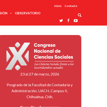
Inicio
Contacto
SIÓN
OBSERVATORIO
Asociaciones
udios
profesionales
onales
Grupos de
Reconoce
arrollo
trabajo
ar
La UDUALC
rcultural
os
A La
Redes
Universidad
cación
temáticas
De México
odología
Laboratorios
tico
En Su 475
as ciencias
Aniversario
nacionales
ales
Entidades
afines
d pública
23 al 27 de marzo, 2026
ajo social
ismo
Posgrado de la Facultad de Contaduría y
Administración, UACH, Campus II,
Chihuahua, Chih.