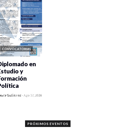
CONVOCATORIAS
Diplomado en
Estudio y
Formación
Política
0 veces compartido
aura Gutiérrez
-
Ago 07, 2026
1174 vistas
PRÓXIMOS EVENTOS