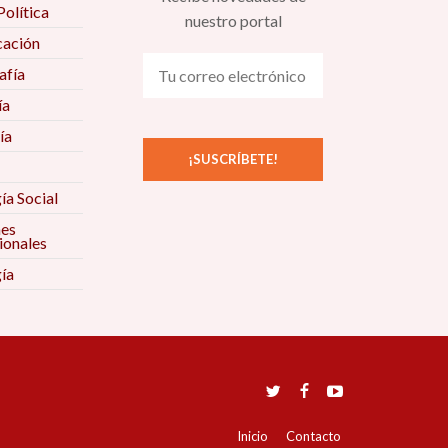
Política
nuestro portal
ación
fía
ía
ía
ía Social
nes
ionales
ía
Inicio
Contacto