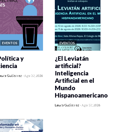
EVENTOS
EVENTOS
olítica y
¿El Leviatán
ciencia
artificial?
Inteligencia
0 veces compartido
aura Gutiérrez
-
Ago 07, 2026
Artificial en el
407 vistas
Mundo
Hispanoamericano
0 veces compartido
Laura Gutiérrez
-
Ago 07, 2026
420 vistas