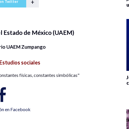
+
en Twitter
u
l Estado de México (UAEM)
ario UAEM Zumpango
Estudios sociales
onstantes físicas, constantes simbólicas"
J
c
ión en Facebook