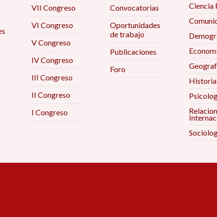
Ciencia 
VII Congreso
Convocatorias
Comunic
VI Congreso
Oportunidades
es
de trabajo
Demogra
V Congreso
Econom
Publicaciones
IV Congreso
Geograf
Foro
III Congreso
Historia
II Congreso
Psicolog
Relacio
I Congreso
Internac
Sociolog