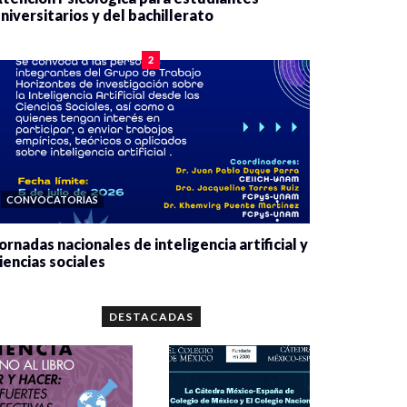
niversitarios y del bachillerato
0 veces compartido
2085 vistas
2
CONVOCATORIAS
ornadas nacionales de inteligencia artificial y
iencias sociales
0 veces compartido
5667 vistas
DESTACADAS