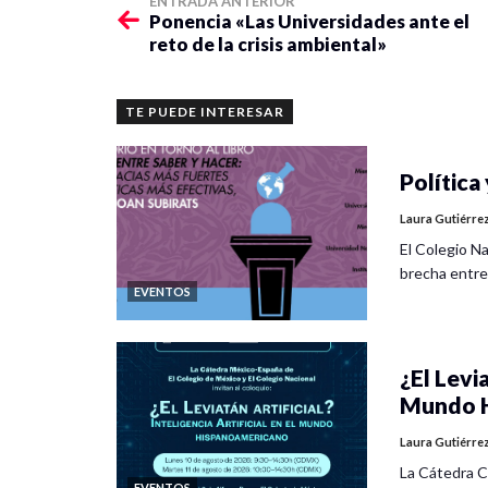
ENTRADA ANTERIOR
Ponencia «Las Universidades ante el
reto de la crisis ambiental»
TE PUEDE INTERESAR
Política 
Laura Gutiérre
El Colegio Na
brecha entre
EVENTOS
¿El Levia
Mundo H
Laura Gutiérre
La Cátedra C
EVENTOS