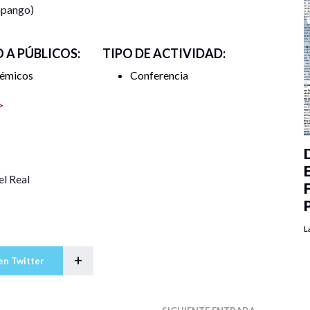
pango)
O A PÚBLICOS:
TIPO DE ACTIVIDAD:
émicos
Conferencia
>
el Real
L
+
en Twitter