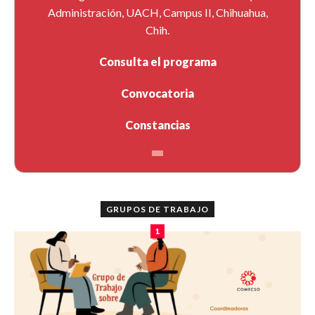
Administración, UACH, Campus II, Chihuahua,
Chih.
Consulta el programa
Convocatoria
Constancias
GRUPOS DE TRABAJO
1