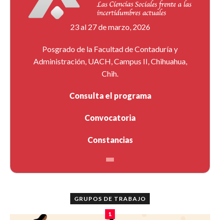
23 al 27 de marzo, 2026
Posgrado de la Facultad de Contaduría y
Administración, UACH, Campus II, Chihuahua,
Chih.
Consulta el programa
Convocatoria
Constancias
GRUPOS DE TRABAJO
1