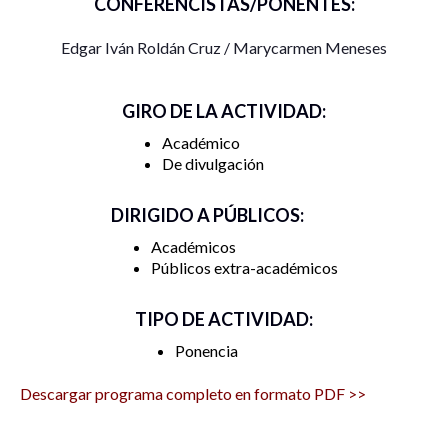
CONFERENCISTAS/PONENTES:
Para ello, se realizarán conferencias, ponencias y mesas de
Edgar Iván Roldán Cruz / Marycarmen Meneses
reflexión de la comunidad de El Colegio. Consulta el
programa completo de este conversatorio para conocer
otras mesas que se realizarán en torno a esta temática.
GIRO DE LA ACTIVIDAD:
Académico
De divulgación
DIRIGIDO A PÚBLICOS:
Académicos
Públicos extra-académicos
TIPO DE ACTIVIDAD:
Ponencia
Descargar programa completo en formato PDF >>