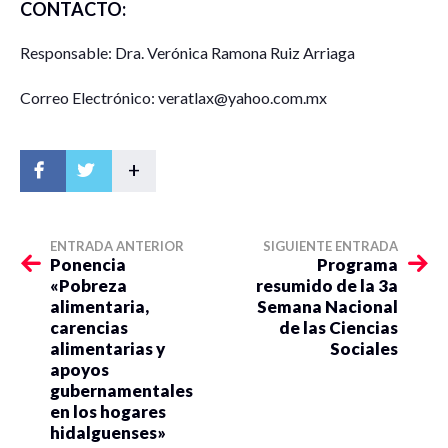
CONTACTO:
Responsable: Dra. Verónica Ramona Ruiz Arriaga
Correo Electrónico: veratlax@yahoo.com.mx
+
ENTRADA ANTERIOR
SIGUIENTE ENTRADA
Ponencia
Programa
«Pobreza
resumido de la 3a
alimentaria,
Semana Nacional
carencias
de las Ciencias
alimentarias y
Sociales
apoyos
gubernamentales
en los hogares
hidalguenses»