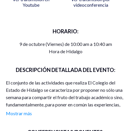
Youtube
videoconferencia
HORARIO:
9 de octubre (Viernes) de 10:00 am a 10:40 am
Hora de Hidalgo
DESCRIPCIÓN DETALLADA DEL EVENTO:
El conjunto de las actividades que realiza El Colegio del
Estado de Hidalgo se caracteriza por proponer no sólo una
semana para compartir el fruto del trabajo académico sino,
fundamentalmente, para poner en común las experiencias,
observaciones y reflexiones generadas por el punto de
Mostrar más
inflexión mundial que representa la COVID-19 en la historia
de la humanidad.